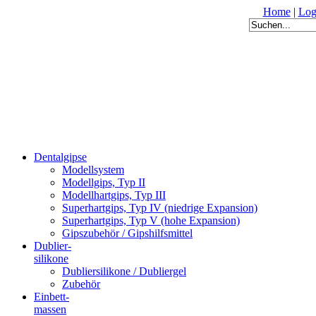
Home
|
Log
Dentalgipse
Modellsystem
Modellgips, Typ II
Modellhartgips, Typ III
Superhartgips, Typ IV (niedrige Expansion)
Superhartgips, Typ V (hohe Expansion)
Gipszubehör / Gipshilfsmittel
Dublier-
silikone
Dubliersilikone / Dubliergel
Zubehör
Einbett-
massen