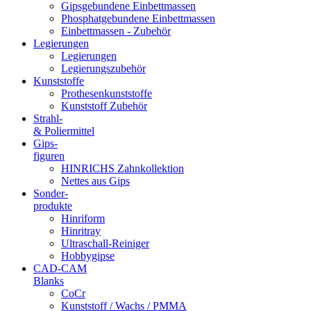
Gipsgebundene Einbettmassen
Phosphatgebundene Einbettmassen
Einbettmassen - Zubehör
Legierungen
Legierungen
Legierungszubehör
Kunststoffe
Prothesenkunststoffe
Kunststoff Zubehör
Strahl-
& Poliermittel
Gips-
figuren
HINRICHS Zahnkollektion
Nettes aus Gips
Sonder-
produkte
Hinriform
Hinritray
Ultraschall-Reiniger
Hobbygipse
CAD-CAM
Blanks
CoCr
Kunststoff / Wachs / PMMA