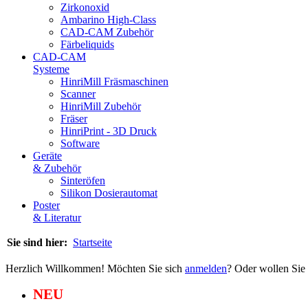
Zirkonoxid
Ambarino High-Class
CAD-CAM Zubehör
Färbeliquids
CAD-CAM
Systeme
HinriMill Fräsmaschinen
Scanner
HinriMill Zubehör
Fräser
HinriPrint - 3D Druck
Software
Geräte
& Zubehör
Sinteröfen
Silikon Dosierautomat
Poster
& Literatur
Sie sind hier:
Startseite
Herzlich Willkommen! Möchten Sie sich
anmelden
? Oder wollen Sie
NEU