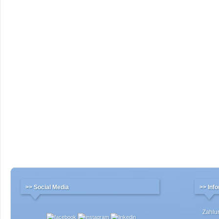
>> Social Media
>> Inf
Zahlu