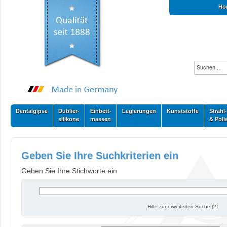
Ho
Dentalgipse
Dublier-
Einbett-
Legierungen
Kunststoffe
Strahl-
silikone
massen
& Poli
Geben Sie Ihre Suchkriterien ein
Geben Sie Ihre Stichworte ein
Hilfe zur erweiterten Suche
[?]