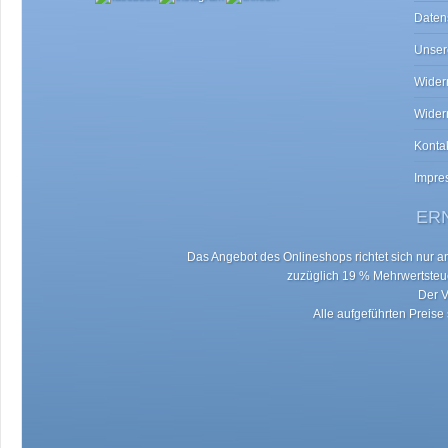
Daten
Unser
Widerr
Wider
Konta
Impre
ERN
Das Angebot des Onlineshops richtet sich nur an 
zuzüglich 19 % Mehrwertste
Der V
Alle aufgeführten Preise 