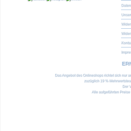
Daten
Unser
Widerr
Wider
Konta
Impre
ERN
Das Angebot des Onlineshops richtet sich nur an 
zuzüglich 19 % Mehrwertste
Der V
Alle aufgeführten Preise 