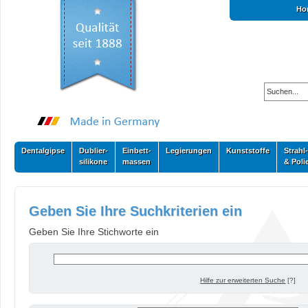
Ho
Dentalgipse
Dublier-
Einbett-
Legierungen
Kunststoffe
Strahl-
silikone
massen
& Poli
Geben Sie Ihre Suchkriterien ein
Geben Sie Ihre Stichworte ein
Hilfe zur erweiterten Suche
[?]