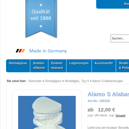
Ho
Dentalgipse
Dublier-
Einbett-
Legierungen
Kunststoffe
Strahl-
silikone
massen
& Poli
Sie sind hier:
Startseite
»
Dentalgipse
»
Modellgips, Typ II
»
Alamo S Alabastergips
Alamo S Alaba
Art-Nr.: 100150
ab 12,00 €
zzgl. 19% MwSt. zzgl.
Versand
Lieferung bei heutiger Bestell