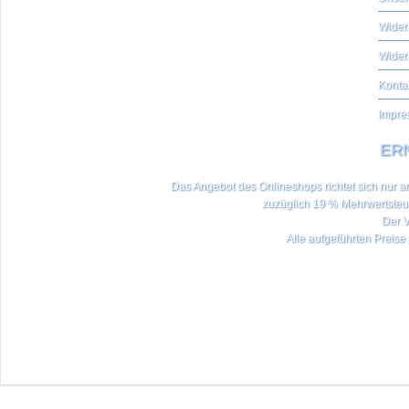
Widerr
Wider
Konta
Impre
ERN
Das Angebot des Onlineshops richtet sich nur an 
zuzüglich 19 % Mehrwertste
Der V
Alle aufgeführten Preise 