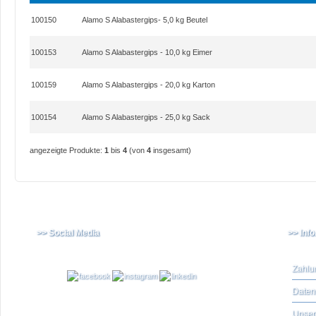
100150
Alamo S Alabastergips- 5,0 kg Beutel
100153
Alamo S Alabastergips - 10,0 kg Eimer
100159
Alamo S Alabastergips - 20,0 kg Karton
100154
Alamo S Alabastergips - 25,0 kg Sack
angezeigte Produkte:
1
bis
4
(von
4
insgesamt)
>> Social Media
>> Inf
Zahlu
Daten
Unser