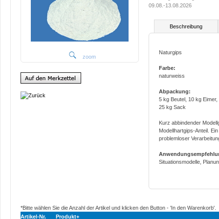
09.08.-13.08.2026
Beschreibung
Naturgips
zoom
Farbe:
naturweiss
Abpackung:
5 kg Beutel, 10 kg Eimer,
25 kg Sack
Kurz abbindender Modell
Modellhartgips-Anteil. Ein
problemloser Verarbeitun
Anwendungsempfehlu
Situationsmodelle, Planu
*Bitte wählen Sie die Anzahl der Artikel und klicken den Button - 'In den Warenkorb'.
Artikel-Nr.
Produkt+