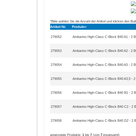
*Bitte wählen Sie die Anzahl der Artikel und klicken den But
Artikel-Nr.
Produkt+
279052
Ambarino High-Class C-Block B40 A1 - 2 B
279053
Ambarino High-Class C-Block B40 A2 - 2 B
279054
Ambarino High-Class C-Block B40 A3 - 2 B
279055
Ambarino High-Class C-Block B40 A3,5 - 2
279056
Ambarino High-Class C-Block B40 B1 - 2 B
279057
Ambarino High-Class C-Block B40 C2 - 2 
279058
Ambarino High-Class C-Block B40 D2 - 2 
angezeigte Produkte:
1
bis
7
(von
7
insgesamt)