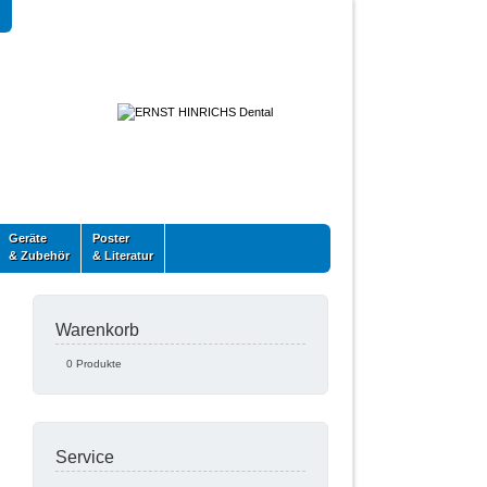
Geräte
Poster
& Zubehör
& Literatur
Warenkorb
0 Produkte
Service