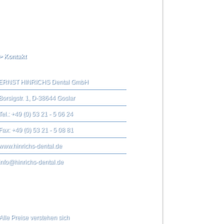
> Kontakt
ERNST HINRICHS Dental GmbH
Borsigstr. 1, D-38644 Goslar
Tel.: +49 (0) 53 21 - 5 06 24
Fax: +49 (0) 53 21 - 5 08 81
www.hinrichs-dental.de
info@hinrichs-dental.de
Alle Preise verstehen sich