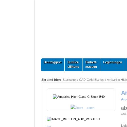
Dentalgipse
Dublier-
Einbett-
Legierungen
silikone
massen
Sie sind hier:
Startseite
»
CAD-CAM Blanks
»
Ambarino High
A
Art-
ab
zoom
zzgl
Lief