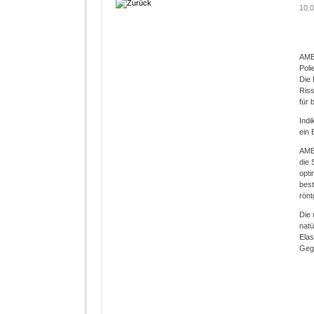
10.0
AMBA
Poli
Die 
Riss
für 
Indi
ein 
AMBA
die 
opti
best
rönt
Die
nat
Elas
Geg