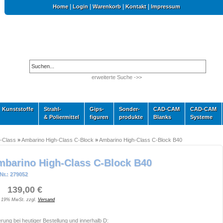
|
|
|
|
Home
Login
Warenkorb
Kontakt
Impressum
erweiterte Suche ->>
Kunststoffe
Strahl-
Gips-
Sonder-
CAD-CAM
CAD-CAM
& Poliermittel
figuren
produkte
Blanks
Systeme
-Class
»
Ambarino High-Class C-Block
»
Ambarino High-Class C-Block B40
mbarino High-Class C-Block B40
Nr.: 279052
 139,00 €
. 19% MwSt. zzgl.
Versand
erung bei heutiger Bestellung und innerhalb D: