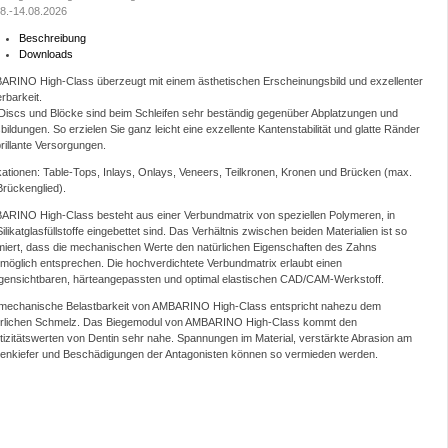
8.-14.08.2026
Beschreibung
Downloads
RINO High-Class überzeugt mit einem ästhetischen Erscheinungsbild und exzellenter
erbarkeit.
Discs und Blöcke sind beim Schleifen sehr beständig gegenüber Abplatzungen und
bildungen. So erzielen Sie ganz leicht eine exzellente Kantenstabilität und glatte Ränder
brillante Versorgungen.
kationen: Table-Tops, Inlays, Onlays, Veneers, Teilkronen, Kronen und Brücken (max.
Brückenglied).
RINO High-Class besteht aus einer Verbundmatrix von speziellen Polymeren, in
Silikatglasfüllstoffe eingebettet sind. Das Verhältnis zwischen beiden Materialien ist so
miert, dass die mechanischen Werte den natürlichen Eigenschaften des Zahns
möglich entsprechen. Die hochverdichtete Verbundmatrix erlaubt einen
gensichtbaren, härteangepassten und optimal elastischen CAD/CAM-Werkstoff.
 mechanische Belastbarkeit von AMBARINO High-Class entspricht nahezu dem
ürlichen Schmelz. Das Biegemodul von AMBARINO High-Class kommt den
tizitätswerten von Dentin sehr nahe. Spannungen im Material, verstärkte Abrasion am
enkiefer und Beschädigungen der Antagonisten können so vermieden werden.