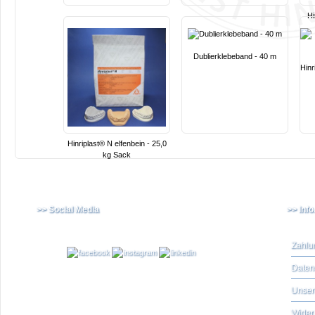
Hi
Dublierklebeband - 40 m
Hinr
Hinriplast® N elfenbein - 25,0
kg Sack
>> Social Media
>> Inf
Zahlu
Daten
Unser
Widerr