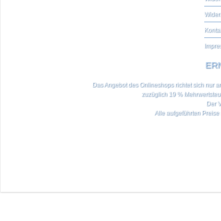
Wider
Konta
Impre
ERN
Das Angebot des Onlineshops richtet sich nur an 
zuzüglich 19 % Mehrwertste
Der V
Alle aufgeführten Preise 