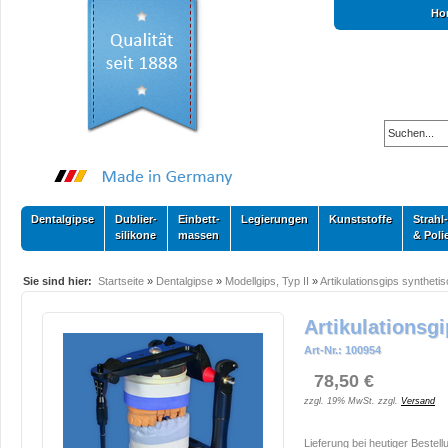
Ho
Dentalgipse
Dublier-
Einbett-
Legierungen
Kunststoffe
Strahl-
silikone
massen
& Poli
Sie sind hier:
Startseite
»
Dentalgipse
»
Modellgips, Typ II
»
Artikulationsgips syntheti
Artikulationsgi
Art-Nr.: 100954
78,50 €
zzgl. 19% MwSt. zzgl.
Versand
Lieferung bei heutiger Bestell