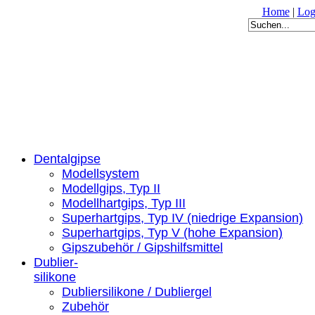
Home
|
Log
Dentalgipse
Modellsystem
Modellgips, Typ II
Modellhartgips, Typ III
Superhartgips, Typ IV (niedrige Expansion)
Superhartgips, Typ V (hohe Expansion)
Gipszubehör / Gipshilfsmittel
Dublier-
silikone
Dubliersilikone / Dubliergel
Zubehör