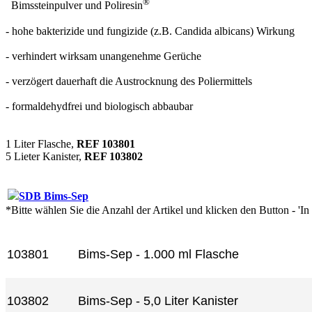
®
Bimssteinpulver und Poliresin
- hohe bakterizide und fungizide (z.B. Candida albicans) Wirkung
- verhindert wirksam unangenehme Gerüche
- verzögert dauerhaft die Austrocknung des Poliermittels
- formaldehydfrei und biologisch abbaubar
1 Liter Flasche,
REF 103801
5 Lieter Kanister,
REF 103802
SDB Bims-Sep
*Bitte wählen Sie die Anzahl der Artikel und klicken den Button - 'I
Artikel-Nr.
Produkt+
103801
Bims-Sep - 1.000 ml Flasche
103802
Bims-Sep - 5,0 Liter Kanister