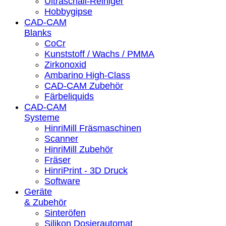
Ultraschall-Reiniger
Hobbygipse
CAD-CAM
Blanks
CoCr
Kunststoff / Wachs / PMMA
Zirkonoxid
Ambarino High-Class
CAD-CAM Zubehör
Färbeliquids
CAD-CAM
Systeme
HinriMill Fräsmaschinen
Scanner
HinriMill Zubehör
Fräser
HinriPrint - 3D Druck
Software
Geräte
& Zubehör
Sinteröfen
Silikon Dosierautomat