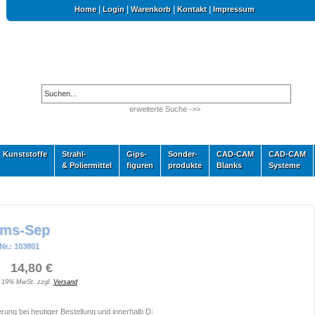
|
|
|
|
Home
Login
Warenkorb
Kontakt
Impressum
erweiterte Suche ->>
Kunststoffe
Strahl-
Gips-
Sonder-
CAD-CAM
CAD-CAM
& Poliermittel
figuren
produkte
Blanks
Systeme
ims-Sep
Nr.: 103801
 14,80 €
. 19% MwSt. zzgl.
Versand
erung bei heutiger Bestellung und innerhalb D: