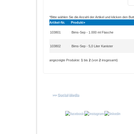
*Bitte wählen Sie die Anzahl der Artikel und klicken den But
Artikel-Nr.
Produkt+
103801
Bims-Sep - 1.000 ml Flasche
103802
Bims-Sep - 5,0 Liter Kanister
angezeigte Produkte:
1
bis
2
(von
2
insgesamt)
>> Social Media