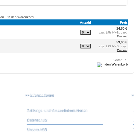
ton - 'In den Warenkorb'.
Anzahl
Preis
14,80 €
zzgl. 19% MwSt. zzgl.
Versand
59,00 €
zzgl. 19% MwSt. zzgl.
Versand
Seiten:
1
>> Informationen
>
Zahlungs- und Versandinformationen
Datenschutz
Unsere AGB