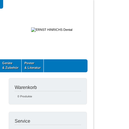
Geräte
Poster
& Zubehör
& Literatur
Warenkorb
0 Produkte
Service