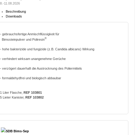
8.-11.08.2026
Beschreibung
Downloads
- gebrauchsfertige Anmischflüssigkeit für
®
Bimssteinpulver und Poliresin
- hohe bakterizide und fungizide (z.B. Candida albicans) Wirkung
- verhindert wirksam unangenehme Gerüche
- verzögert dauerhaft die Austrocknung des Poliermittels
- formaldehydfrei und biologisch abbaubar
1 Liter Flasche,
REF 103801
5 Lieter Kanister,
REF 103802
SDB Bims-Sep