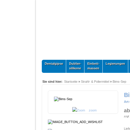
Dentalgipse
Dublier-
Einbett-
Legierungen
silikone
massen
Sie sind hier:
Startseite
»
Strahl- & Poliermittel
»
Bims-Sep
B
Art-
ab
zoom
zzgl
Lief