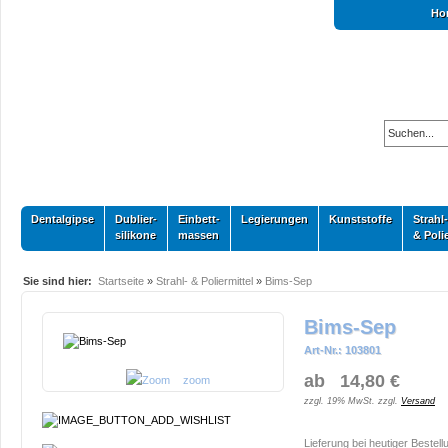
Ho
Dentalgipse
Dublier-
Einbett-
Legierungen
Kunststoffe
Strahl-
silikone
massen
& Poli
Sie sind hier:
Startseite
»
Strahl- & Poliermittel
»
Bims-Sep
Bims-Sep
Art-Nr.: 103801
ab 14,80 €
zoom
zzgl. 19% MwSt. zzgl.
Versand
Lieferung bei heutiger Bestell