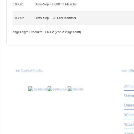
103801
Bims-Sep - 1.000 ml Flasche
103802
Bims-Sep - 5,0 Liter Kanister
angezeigte Produkte:
1
bis
2
(von
2
insgesamt)
>> Social Media
>> Inf
Zahlu
Daten
Unser
Widerr
Wider
Konta