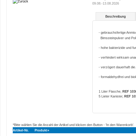
09.08.-13.08.2026
Beschreibung
- gebrauchsfertige Anmisc
Bimssteinpulver und Poli
- hohe bakterizide und fu
- verhindert wirksam u
- verzögert dauerhaft d
- formaldehydfrei und bi
1 Liter Flasche,
REF 103
5 Lieter Kanister,
REF 10
*Bitte wählen Sie die Anzahl der Artikel und klicken den Button - 'In den Warenkorb'.
Artikel-Nr.
Produkt+