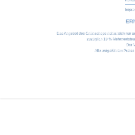
Impre
ERN
Das Angebot des Onlineshops richtet sich nur an 
zuzüglich 19 % Mehrwertste
Der V
Alle aufgeführten Preise 