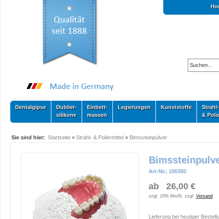
Ho
Dentalgipse
Dublier-
Einbett-
Legierungen
Kunststoffe
Strahl-
silikone
massen
& Poli
Sie sind hier:
Startseite
»
Strahl- & Poliermittel
»
Bimssteinpulver
Bimssteinpulv
Art-Nr.: 100350
ab 26,00 €
zzgl. 19% MwSt. zzgl.
Versand
Lieferung bei heutiger Bestell