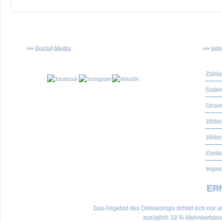
>> Social Media
>> Inf
Zahlu
Daten
Unser
Widerr
Wider
Konta
Impre
ERN
Das Angebot des Onlineshops richtet sich nur an 
zuzüglich 19 % Mehrwertste