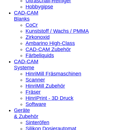
Ultraschall-Reiniger
Hobbygipse
CAD-CAM
Blanks
CoCr
Kunststoff / Wachs / PMMA
Zirkonoxid
Ambarino High-Class
CAD-CAM Zubehör
Färbeliquids
CAD-CAM
Systeme
HinriMill Fräsmaschinen
Scanner
HinriMill Zubehör
Fräser
HinriPrint - 3D Druck
Software
Geräte
& Zubehör
Sinteröfen
Silikon Dosierautomat