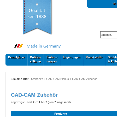
Ho
Dentalgipse
Dublier-
Einbett-
Legierungen
Kunststoffe
Strahl-
silikone
massen
& Poli
Sie sind hier:
Startseite
»
CAD-CAM Blanks
»
CAD-CAM Zubehör
CAD-CAM Zubehör
angezeigte Produkte:
1
bis
7
(von
7
insgesamt)
Produkte