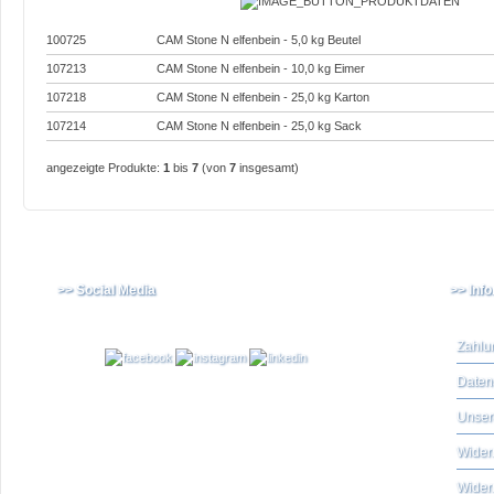
100725
CAM Stone N elfenbein - 5,0 kg Beutel
107213
CAM Stone N elfenbein - 10,0 kg Eimer
107218
CAM Stone N elfenbein - 25,0 kg Karton
107214
CAM Stone N elfenbein - 25,0 kg Sack
angezeigte Produkte:
1
bis
7
(von
7
insgesamt)
>> Social Media
>> Inf
Zahlu
Daten
Unser
Widerr
Wider