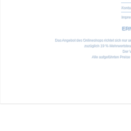
Konta
Impre
ERN
Das Angebot des Onlineshops richtet sich nur an 
zuzüglich 19 % Mehrwertste
Der V
Alle aufgeführten Preise 