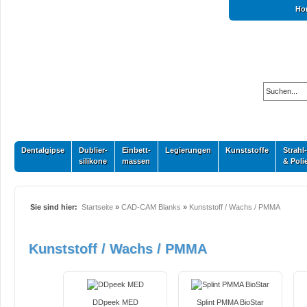
Ho
Dentalgipse
Dublier-
Einbett-
Legierungen
Kunststoffe
Strahl-
silikone
massen
& Poli
Sie sind hier:
Startseite
»
CAD-CAM Blanks
»
Kunststoff / Wachs / PMMA
Kunststoff / Wachs / PMMA
DDpeek MED
Splint PMMA BioStar