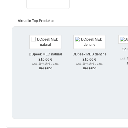
Aktuelle Top-Produkte
Spl
DDpeek MED natural
DDpeek MED dentine
zzgl. 
210,00 €
210,00 €
zzgl. 19% MwSt. zzgl.
zzgl. 19% MwSt. zzgl.
Versand
Versand