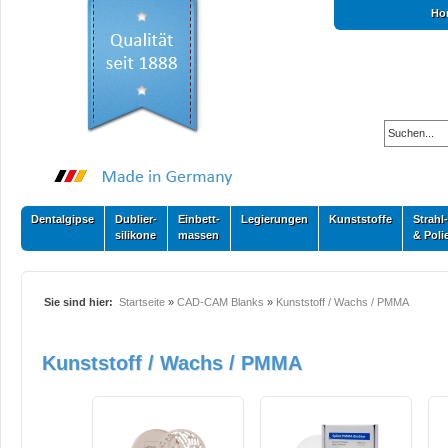
Ho
Dentalgipse
Dublier-
Einbett-
Legierungen
Kunststoffe
Strahl-
silikone
massen
& Poli
Sie sind hier:
Startseite
»
CAD-CAM Blanks
»
Kunststoff / Wachs / PMMA
Kunststoff / Wachs / PMMA