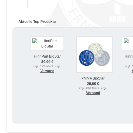
Aktuelle Top-Produkte
HinriPart BioStar
Hinri
30,00 €
zzgl. 19% MwSt. zzgl.
zzgl. 
Versand
PMMA BioStar
29,00 €
zzgl. 19% MwSt. zzgl.
Versand