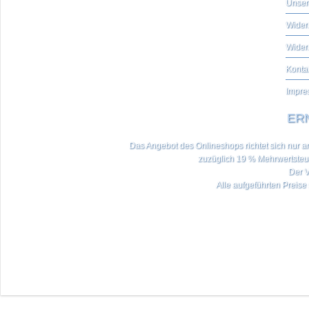
Unser
Widerr
Wider
Konta
Impre
ERN
Das Angebot des Onlineshops richtet sich nur an 
zuzüglich 19 % Mehrwertste
Der V
Alle aufgeführten Preise 