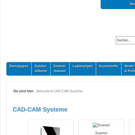
Ho
Dentalgipse
Dublier-
Einbett-
Legierungen
Kunststoffe
Strahl-
silikone
massen
& Poli
Sie sind hier:
Startseite
»
CAD-CAM Systeme
CAD-CAM Systeme
Scanner