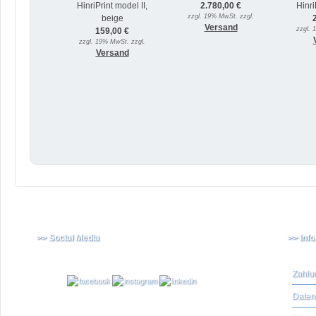
HinriPrint model II,
2.780,00 €
Hinri
zzgl. 19% MwSt. zzgl.
beige
Versand
zzgl. 
159,00 €
zzgl. 19% MwSt. zzgl.
Versand
>> Social Media
>> Inf
Zahlu
Daten