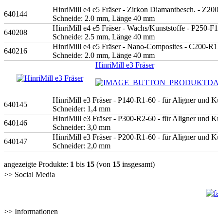
HinriMill e4 e5 Fräser - Zirkon Diamantbesch. - Z2
640144
Schneide: 2.0 mm, Länge 40 mm
HinriMill e4 e5 Fräser - Wachs/Kunststoffe - P250-F
640208
Schneide: 2.5 mm, Länge 40 mm
HinriMill e4 e5 Fräser - Nano-Composites - C200-R
640216
Schneide: 2.0 mm, Länge 40 mm
HinriMill e3 Fräser
HinriMill e3 Fräser - P140-R1-60 - für Aligner und K
640145
Schneider: 1,4 mm
HinriMill e3 Fräser - P300-R2-60 - für Aligner und K
640146
Schneider: 3,0 mm
HinriMill e3 Fräser - P200-R1-60 - für Aligner und K
640147
Schneider: 2,0 mm
angezeigte Produkte:
1
bis
15
(von
15
insgesamt)
>> Social Media
>> Informationen