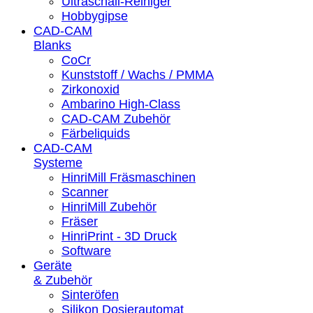
Ultraschall-Reiniger
Hobbygipse
CAD-CAM
Blanks
CoCr
Kunststoff / Wachs / PMMA
Zirkonoxid
Ambarino High-Class
CAD-CAM Zubehör
Färbeliquids
CAD-CAM
Systeme
HinriMill Fräsmaschinen
Scanner
HinriMill Zubehör
Fräser
HinriPrint - 3D Druck
Software
Geräte
& Zubehör
Sinteröfen
Silikon Dosierautomat