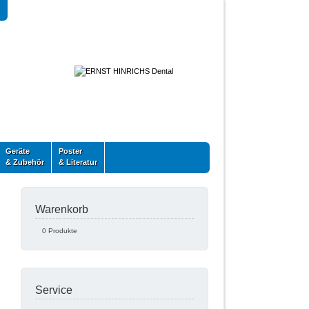
Geräte
Poster
& Zubehör
& Literatur
Warenkorb
0 Produkte
Service