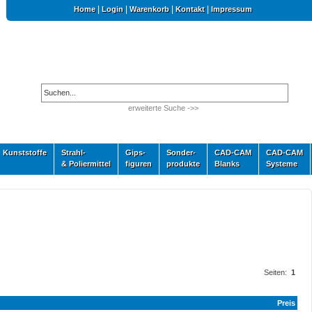
|
|
|
|
Home
Login
Warenkorb
Kontakt
Impressum
erweiterte Suche ->>
Kunststoffe
Strahl-
Gips-
Sonder-
CAD-CAM
CAD-CAM
& Poliermittel
figuren
produkte
Blanks
Systeme
Seiten:
1
Preis