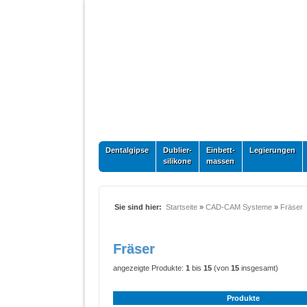
Dentalgipse
Dublier-
Einbett-
Legierungen
silikone
massen
Sie sind hier:
Startseite
»
CAD-CAM Systeme
»
Fräser
Fräser
angezeigte Produkte:
1
bis
15
(von
15
insgesamt)
Produkte