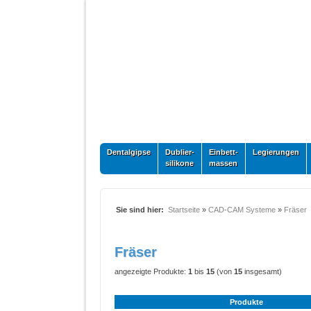
Dentalgipse
Dublier-
Einbett-
Legierungen
silikone
massen
Sie sind hier:
Startseite
»
CAD-CAM Systeme
»
Fräser
Fräser
angezeigte Produkte:
1
bis
15
(von
15
insgesamt)
Produkte