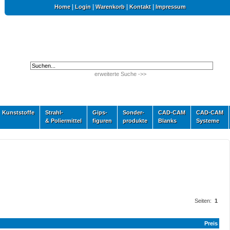
|
|
|
|
Home
Login
Warenkorb
Kontakt
Impressum
erweiterte Suche ->>
Kunststoffe
Strahl-
Gips-
Sonder-
CAD-CAM
CAD-CAM
& Poliermittel
figuren
produkte
Blanks
Systeme
Seiten:
1
Preis