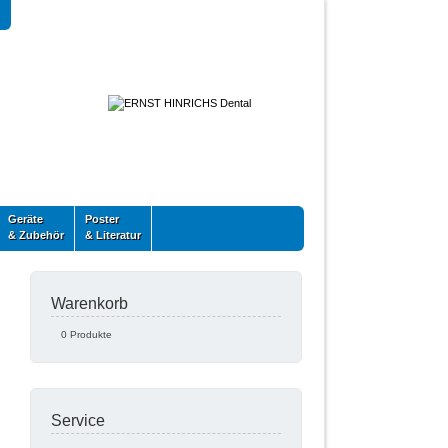
Geräte
Poster
& Zubehör
& Literatur
Warenkorb
0 Produkte
Service