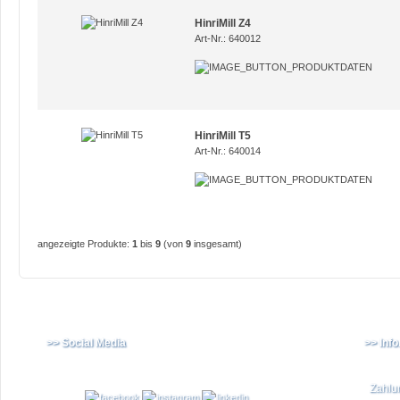
HinriMill Z4
Art-Nr.: 640012
HinriMill T5
Art-Nr.: 640014
angezeigte Produkte:
1
bis
9
(von
9
insgesamt)
>> Social Media
>> Inf
Zahlu