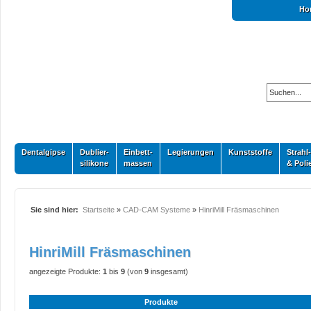
Ho
Dentalgipse
Dublier-
Einbett-
Legierungen
Kunststoffe
Strahl-
silikone
massen
& Poli
Sie sind hier:
Startseite
»
CAD-CAM Systeme
»
HinriMill Fräsmaschinen
HinriMill Fräsmaschinen
angezeigte Produkte:
1
bis
9
(von
9
insgesamt)
Produkte