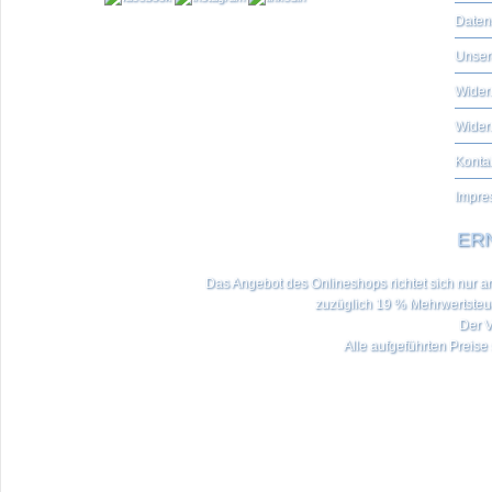
Daten
Unser
Widerr
Wider
Konta
Impre
ERN
Das Angebot des Onlineshops richtet sich nur an 
zuzüglich 19 % Mehrwertste
Der V
Alle aufgeführten Preise 