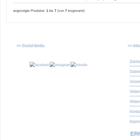
angezeigte Produkte:
1
bis
7
(von
7
insgesamt)
>> Social Media
>> Inf
Zahlu
Daten
Unser
Widerr
Wider
Konta
Impre
ERN