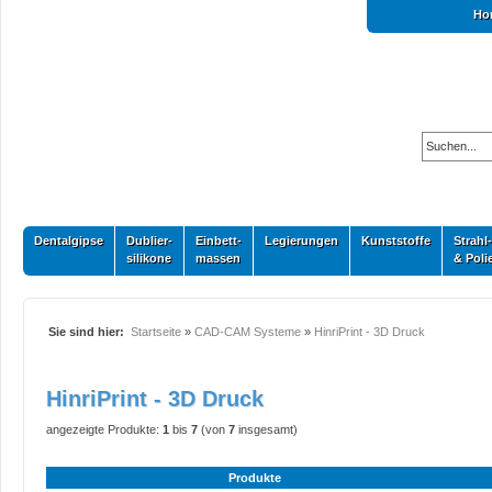
Ho
Dentalgipse
Dublier-
Einbett-
Legierungen
Kunststoffe
Strahl-
silikone
massen
& Poli
Sie sind hier:
Startseite
»
CAD-CAM Systeme
»
HinriPrint - 3D Druck
HinriPrint - 3D Druck
angezeigte Produkte:
1
bis
7
(von
7
insgesamt)
Produkte