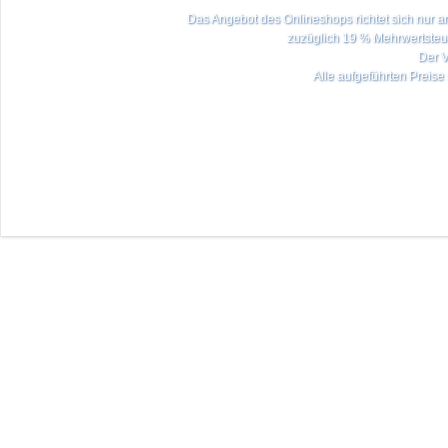
Das Angebot des Onlineshops richtet sich nur an 
zuzüglich 19 % Mehrwertste
Der V
Alle aufgeführten Preise 