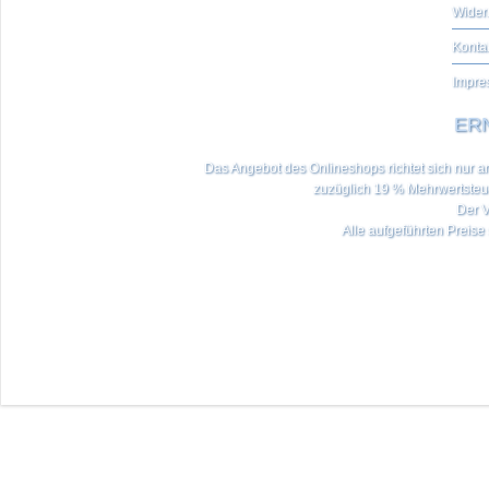
Wider
Konta
Impre
ERN
Das Angebot des Onlineshops richtet sich nur an 
zuzüglich 19 % Mehrwertste
Der V
Alle aufgeführten Preise 