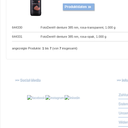
644330
FotoDent® denture 385 nm, rosa-transparent, 1.000 g
644331
FotoDent® denture 385 nm, rosa-opak, 1.000 g
angezeigte Produkte:
1
bis
7
(von
7
insgesamt)
>> Social Media
>> Inf
Zahlu
Daten
Unser
Widerr