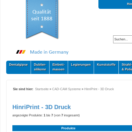
Ho
Dentalgipse
Dublier-
Einbett-
Legierungen
Kunststoffe
Strahl-
silikone
massen
& Poli
Sie sind hier:
Startseite
»
CAD-CAM Systeme
»
HinriPrint - 3D Druck
HinriPrint - 3D Druck
angezeigte Produkte:
1
bis
7
(von
7
insgesamt)
Produkte