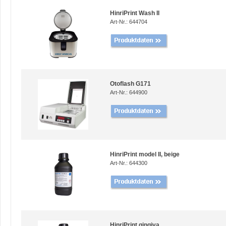
HinriPrint Wash II
Art-Nr.: 644704
Otoflash G171
Art-Nr.: 644900
HinriPrint model II, beige
Art-Nr.: 644300
HinriPrint gingiva