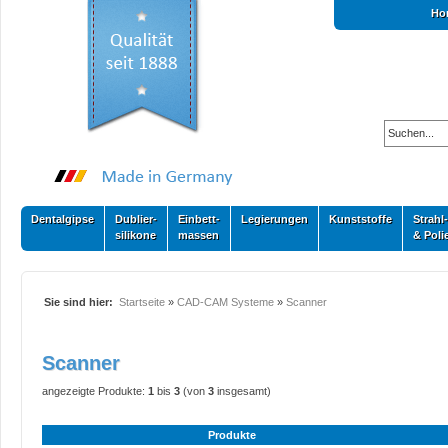
Ho
Dentalgipse
Dublier-
Einbett-
Legierungen
Kunststoffe
Strahl-
silikone
massen
& Poli
Sie sind hier:
Startseite
»
CAD-CAM Systeme
»
Scanner
Scanner
angezeigte Produkte:
1
bis
3
(von
3
insgesamt)
Produkte