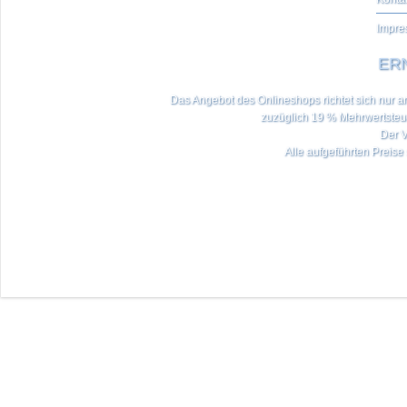
Impre
ERN
Das Angebot des Onlineshops richtet sich nur an 
zuzüglich 19 % Mehrwertste
Der V
Alle aufgeführten Preise 