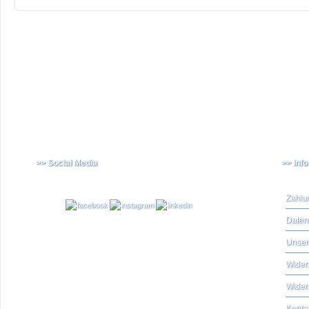
>> Social Media
>> Inf
Zahlu
Daten
Unser
Widerr
Wider
Konta