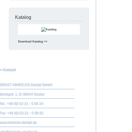
Katalog
Download Katalog >>
> Kontakt
ERNST HINRICHS Dental GmbH
Borsigstr. 1, D-38644 Goslar
Tel.: +49 (0) 53 21 - 5 06 24
Fax: +49 (0) 53 21 - 5 08 81
www.hinrichs-dental.de
info@hinrichs-dental.de