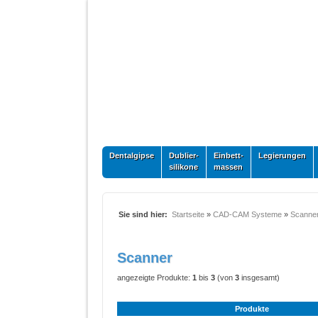
Dentalgipse
Dublier-
Einbett-
Legierungen
silikone
massen
Sie sind hier:
Startseite
»
CAD-CAM Systeme
»
Scanne
Scanner
angezeigte Produkte:
1
bis
3
(von
3
insgesamt)
Produkte