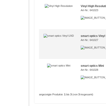
Vinyl High Resolut
Art-Nr.: 641023
smart optics Viny
Art-Nr.: 641027
smart optics Mini
Art-Nr.: 641028
angezeigte Produkte:
1
bis
3
(von
3
insgesamt)