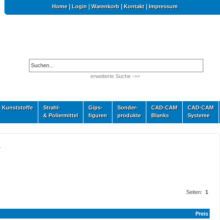
|
|
|
|
Home
Login
Warenkorb
Kontakt
Impressum
erweiterte Suche ->>
Kunststoffe
Strahl-
Gips-
Sonder-
CAD-CAM
CAD-CAM
& Poliermittel
figuren
produkte
Blanks
Systeme
r
Seiten:
1
Preis