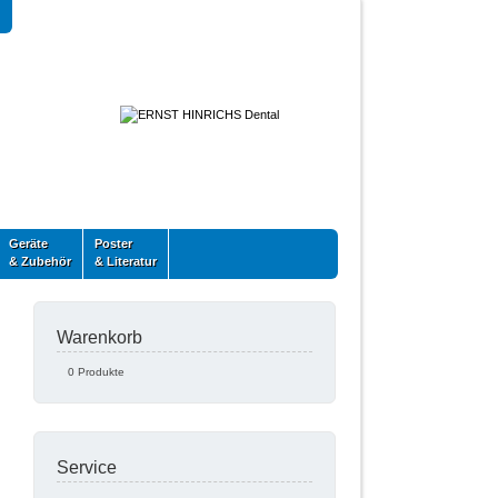
Geräte
Poster
& Zubehör
& Literatur
Warenkorb
0 Produkte
Service