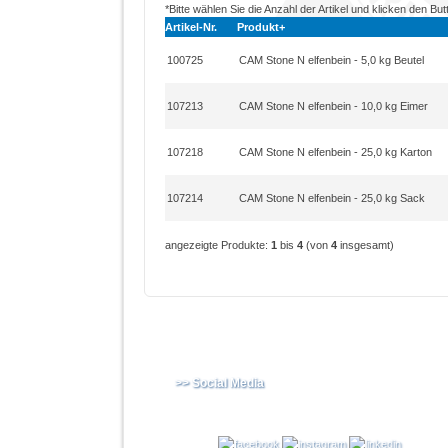
*Bitte wählen Sie die Anzahl der Artikel und klicken den But
Artikel-Nr.
Produkt+
100725
CAM Stone N elfenbein - 5,0 kg Beutel
107213
CAM Stone N elfenbein - 10,0 kg Eimer
107218
CAM Stone N elfenbein - 25,0 kg Karton
107214
CAM Stone N elfenbein - 25,0 kg Sack
angezeigte Produkte:
1
bis
4
(von
4
insgesamt)
>> Social Media