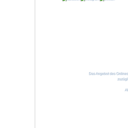
Das Angebot des Onlinesho
zuzügl
Al