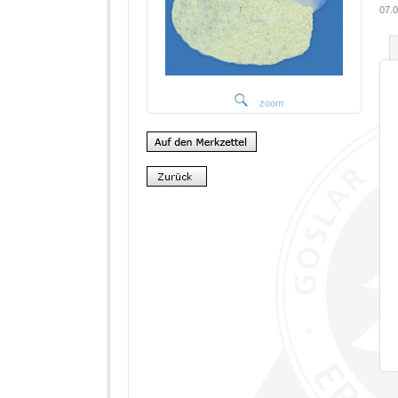
07.0
zoom