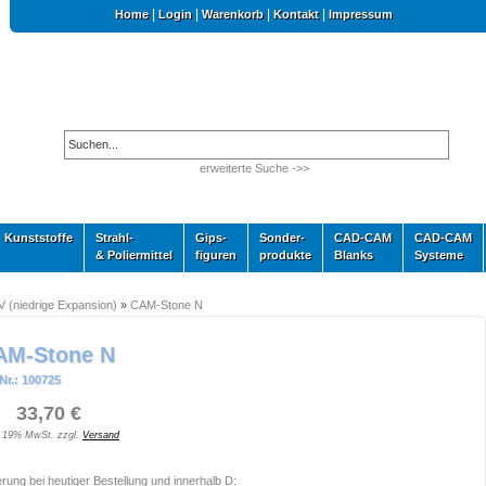
|
|
|
|
Home
Login
Warenkorb
Kontakt
Impressum
erweiterte Suche ->>
Kunststoffe
Strahl-
Gips-
Sonder-
CAD-CAM
CAD-CAM
& Poliermittel
figuren
produkte
Blanks
Systeme
V (niedrige Expansion)
»
CAM-Stone N
AM-Stone N
Nr.: 100725
 33,70 €
. 19% MwSt. zzgl.
Versand
erung bei heutiger Bestellung und innerhalb D: