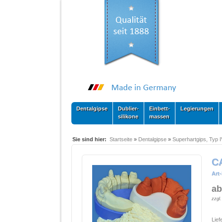
Dentalgipse
Dublier-
Einbett-
Legierungen
silikone
massen
Sie sind hier:
Startseite
»
Dentalgipse
»
Superhartgips, Typ I
C
Art-
ab
zzgl
Lief