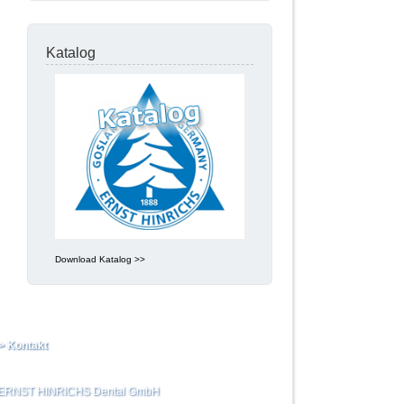
Katalog
Download Katalog >>
> Kontakt
ERNST HINRICHS Dental GmbH