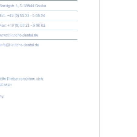
Borsigstr. 1, D-38644 Goslar
Tel.: +49 (0) 53 21 - 5 06 24
Fax: +49 (0) 53 21 - 5 08 81
www.hinrichs-dental.de
info@hinrichs-dental.de
Alle Preise verstehen sich
ühren
.
ny.