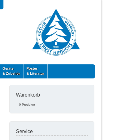
Geräte
Poster
& Zubehör
& Literatur
Warenkorb
0 Produkte
Service