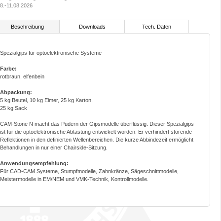
8.-11.08.2026
Beschreibung
Downloads
Tech. Daten
Spezialgips für optoelektronische Systeme
Farbe:
rotbraun, elfenbein
Abpackung:
5 kg Beutel, 10 kg Eimer, 25 kg Karton,
25 kg Sack
CAM-Stone N macht das Pudern der Gipsmodelle überflüssig. Dieser Spezialgips
ist für die optoelektronische Abtastung entwickelt worden. Er verhindert störende
Reflektionen in den definierten Wellenbereichen. Die kurze Abbindezeit ermöglicht
Behandlungen in nur einer Chairside-Sitzung.
Anwendungsempfehlung:
Für CAD-CAM Systeme, Stumpfmodelle, Zahnkränze, Sägeschnittmodelle,
Meistermodelle in EM/NEM und VMK-Technik, Kontrollmodelle.