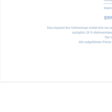
Impre
ERN
Das Angebot des Onlineshops richtet sich nur an 
zuzüglich 19 % Mehrwertste
Der V
Alle aufgeführten Preise 