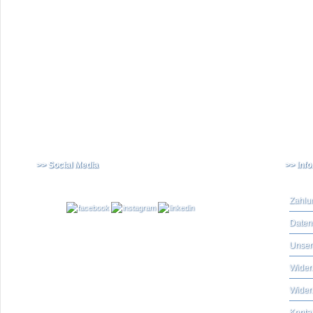
>> Social Media
>> Inf
Zahlu
Daten
Unser
Widerr
Wider
Konta