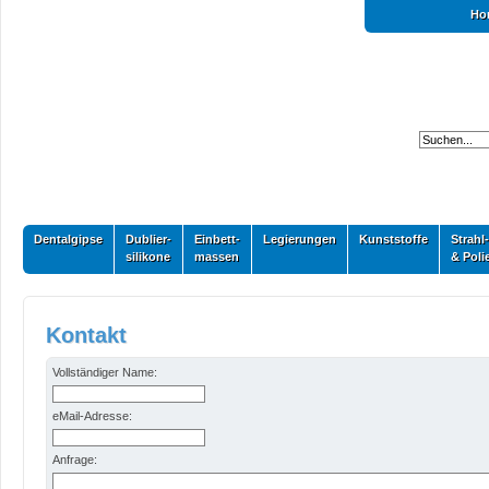
Ho
Dentalgipse
Dublier-
Einbett-
Legierungen
Kunststoffe
Strahl-
silikone
massen
& Poli
Kontakt
Vollständiger Name:
eMail-Adresse:
Anfrage: