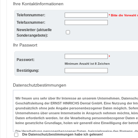
Ihre Kontaktinformationen
Telefonnummer:
* Bitte die Vorwahl
Telefaxnummer:
Newsletter (aktuelle
Sonderangebote):
Ihr Passwort
*
Passwort:
Minimum Anzahl ist 8 Zeichen
Bestätigung:
Datenschutzbestimmungen
Wir freuen uns sehr über Ihr Interesse an unserem Unternehmen. Datenschu
Geschäftsleitung der ERNST HINRICHS Dental GmbH. Eine Nutzung der Int
grundsätzlich ohne jede Angabe personenbezogener Daten möglich. Sofern
Unternehmens über unsere Internetseite in Anspruch nehmen möchte, kön
Daten erforderlich werden. Ist die Verarbeitung personenbezogener Daten er
keine gesetzliche Grundlage, holen wir generell eine Einwilligung der betro
Die Verarbeitung personenbezogener Daten, beispielsweise des Namens, de
Die Datenschutzbestimmungen habe ich gelesen!
betroffenen Person, erfolgt stets im Einklang mit der Datenschutz-Grundv