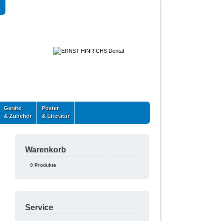
Geräte
Poster
& Zubehör
& Literatur
Warenkorb
0 Produkte
Service