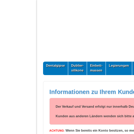
Dentalgipse
Dublier-
Einbett-
Legierungen
silikone
massen
Informationen zu Ihrem Kund
Der Verkauf und Versand erfolgt nur innerhalb De
Kunden aus anderen Ländern wenden sich bitte an 
Wenn Sie bereits ein Konto besitzen, so mel
ACHTUNG: