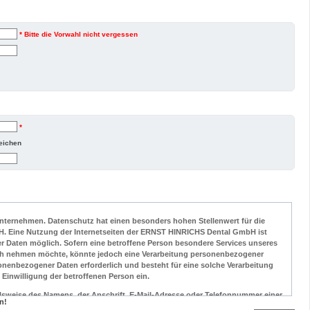
* Bitte die Vorwahl nicht vergessen
*
eichen
Unternehmen. Datenschutz hat einen besonders hohen Stellenwert für die
. Eine Nutzung der Internetseiten der ERNST HINRICHS Dental GmbH ist
 Daten möglich. Sofern eine betroffene Person besondere Services unseres
ch nehmen möchte, könnte jedoch eine Verarbeitung personenbezogener
sonenbezogener Daten erforderlich und besteht für eine solche Verarbeitung
 Einwilligung der betroffenen Person ein.
lsweise des Namens, der Anschrift, E-Mail-Adresse oder Telefonnummer einer
n!
 der Datenschutz-Grundverordnung und in Übereinstimmung mit den für die