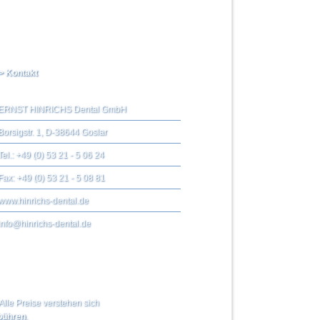
> Kontakt
ERNST HINRICHS Dental GmbH
Borsigstr. 1, D-38644 Goslar
Tel.: +49 (0) 53 21 - 5 06 24
Fax: +49 (0) 53 21 - 5 08 81
www.hinrichs-dental.de
info@hinrichs-dental.de
Alle Preise verstehen sich
ühren
.