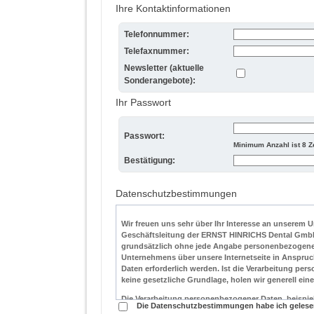
Ihre Kontaktinformationen
Telefonnummer:
Telefaxnummer:
Newsletter (aktuelle
Sonderangebote):
Ihr Passwort
Passwort:
Minimum Anzahl ist 8 Z
Bestätigung:
Datenschutzbestimmungen
Wir freuen uns sehr über Ihr Interesse an unserem 
Geschäftsleitung der ERNST HINRICHS Dental GmbH
grundsätzlich ohne jede Angabe personenbezogener
Unternehmens über unsere Internetseite in Anspru
Daten erforderlich werden. Ist die Verarbeitung per
keine gesetzliche Grundlage, holen wir generell eine
Die Verarbeitung personenbezogener Daten, beispie
Die Datenschutzbestimmungen habe ich gelese
betroffenen Person, erfolgt stets im Einklang mit