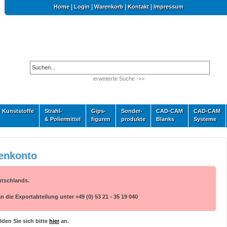
|
|
|
|
Home
Login
Warenkorb
Kontakt
Impressum
erweiterte Suche ->>
Kunststoffe
Strahl-
Gips-
Sonder-
CAD-CAM
CAD-CAM
& Poliermittel
figuren
produkte
Blanks
Systeme
enkonto
utschlands.
die Exportabteilung unter +49 (0) 53 21 - 35 19 040
den Sie sich bitte
hier
an.