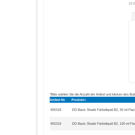
10.0
*Bitte wählen Sie die Anzahl der Artikel und klicken den But
Artikel-Nr.
Produkt+
455318
DD Basic Shade Färbeliquid B2, 30 ml Fla
455319
DD Basic Shade Färbeliquid B2, 100 ml Fl