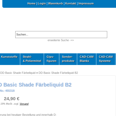
|
|
|
|
Home
Login
Warenkorb
Kontakt
Impressum
erweiterte Suche ->>
Kunststoffe
Strahl-
Gips-
Sonder-
CAD-CAM
CAD-CAM
& Poliermittel
figuren
produkte
Blanks
Systeme
»
DD Basic Shade Färbeliquid
»
DD Basic Shade Färbeliquid B2
 Basic Shade Färbeliquid B2
Nr.: 455318
 24,90 €
. 19% MwSt. zzgl.
Versand
erung bei heutiger Bestellung und innerhalb D: