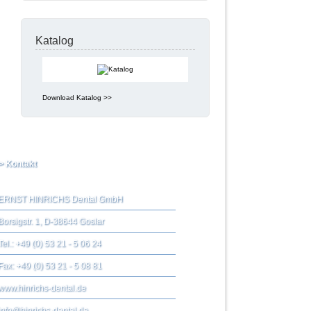
Katalog
Download Katalog >>
> Kontakt
ERNST HINRICHS Dental GmbH
Borsigstr. 1, D-38644 Goslar
Tel.: +49 (0) 53 21 - 5 06 24
Fax: +49 (0) 53 21 - 5 08 81
www.hinrichs-dental.de
info@hinrichs-dental.de