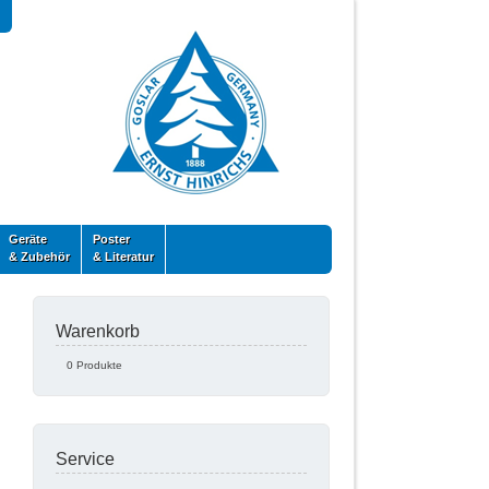
Geräte
Poster
& Zubehör
& Literatur
Warenkorb
0 Produkte
Service