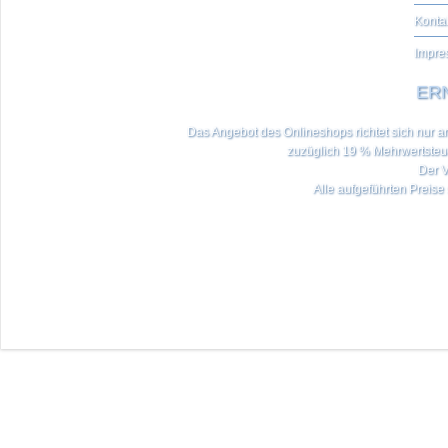
Konta
Impre
ERN
Das Angebot des Onlineshops richtet sich nur an 
zuzüglich 19 % Mehrwertste
Der V
Alle aufgeführten Preise 