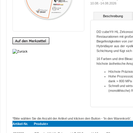
10.08.-14.08.2026
Beschreibung
DD cubeY® HL Zirkonoxid 
Restaurationen mit groß
Biegefestigkeiten von zerv
Hybridlayer aus der »yell
Schichtung und fügt sich 
16 Farben und drei Blea
höchste ästhetische Ans
Höchste Präzisio
Hohe Prozesssich
dank > 800 MPa i
Schnell und wirts
(monolithische) 
*Bitte wählen Sie die Anzahl der Artikel und klicken den Button - 'In den Warenkorb'.
Artikel-Nr.
Produkt+