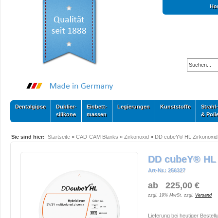
Ho
Dentalgipse
Dublier-
Einbett-
Legierungen
Kunststoffe
Strahl-
silikone
massen
& Poli
Sie sind hier:
Startseite
»
CAD-CAM Blanks
»
Zirkonoxid
»
DD cubeY® HL Zirkonoxid
DD cubeY® HL 
Art-Nr.: 256327
ab 225,00 €
zzgl. 19% MwSt. zzgl.
Versand
Lieferung bei heutiger Bestell