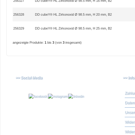
256327
DD cubeY® HL Zirkonoxid Ø 98.5 mm, H 16 mm, B2
256328
DD cubeY® HL Zirkonoxid Ø 98.5 mm, H 20 mm, B2
256329
DD cubeY® HL Zirkonoxid Ø 98.5 mm, H 25 mm, B2
angezeigte Produkte:
1
bis
3
(von
3
insgesamt)
>> Social Media
>> Inf
Zahlu
Daten
Unser
Widerr
Wider