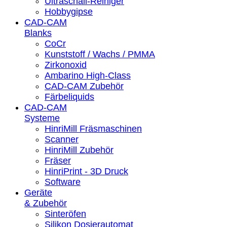
Ultraschall-Reiniger
Hobbygipse
CAD-CAM
Blanks
CoCr
Kunststoff / Wachs / PMMA
Zirkonoxid
Ambarino High-Class
CAD-CAM Zubehör
Färbeliquids
CAD-CAM
Systeme
HinriMill Fräsmaschinen
Scanner
HinriMill Zubehör
Fräser
HinriPrint - 3D Druck
Software
Geräte
& Zubehör
Sinteröfen
Silikon Dosierautomat