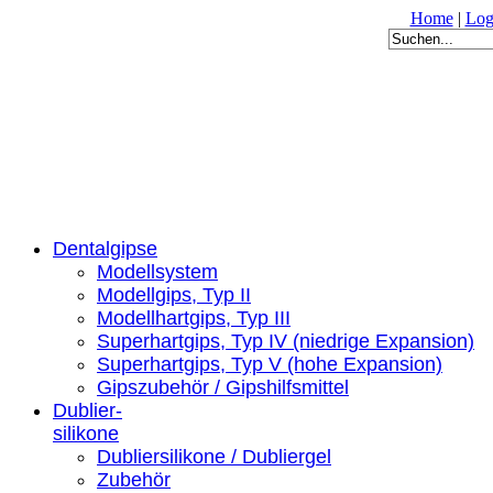
Home
|
Log
Dentalgipse
Modellsystem
Modellgips, Typ II
Modellhartgips, Typ III
Superhartgips, Typ IV (niedrige Expansion)
Superhartgips, Typ V (hohe Expansion)
Gipszubehör / Gipshilfsmittel
Dublier-
silikone
Dubliersilikone / Dubliergel
Zubehör