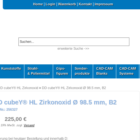
|
|
|
|
Home
Login
Warenkorb
Kontakt
Impressum
erweiterte Suche ->>
Kunststoffe
Strahl-
Gips-
Sonder-
CAD-CAM
CAD-CAM
& Poliermittel
figuren
produkte
Blanks
Systeme
D cubeY® HL Zirkonoxid
»
DD cubeY® HL Zirkonoxid Ø 98.5 mm, B2
D cubeY® HL Zirkonoxid Ø 98.5 mm, B2
Nr.: 256327
 225,00 €
. 19% MwSt. zzgl.
Versand
erung bei heutiger Bestellung und innerhalb D: