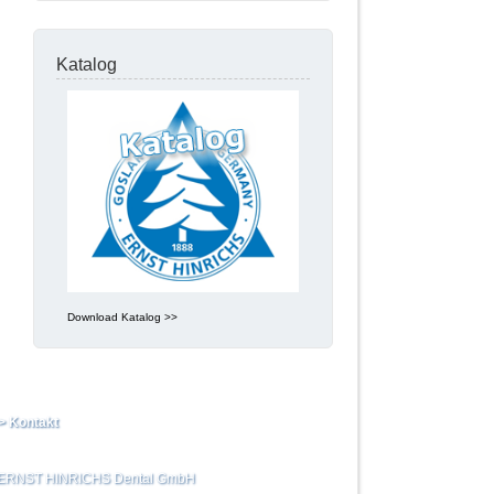
Katalog
Download Katalog >>
> Kontakt
ERNST HINRICHS Dental GmbH