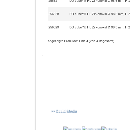
256327
DD cubeY® HL Zirkonoxid Ø 98.5 mm, H 
256328
DD cubeY® HL Zirkonoxid Ø 98.5 mm, H 
256329
DD cubeY® HL Zirkonoxid Ø 98.5 mm, H 
angezeigte Produkte:
1
bis
3
(von
3
insgesamt)
>> Social Media