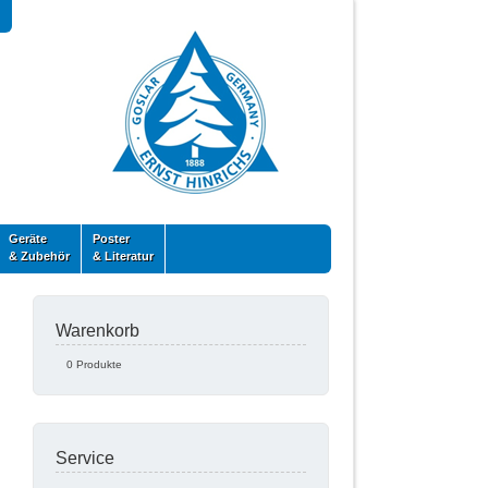
Geräte
Poster
& Zubehör
& Literatur
Warenkorb
0 Produkte
Service