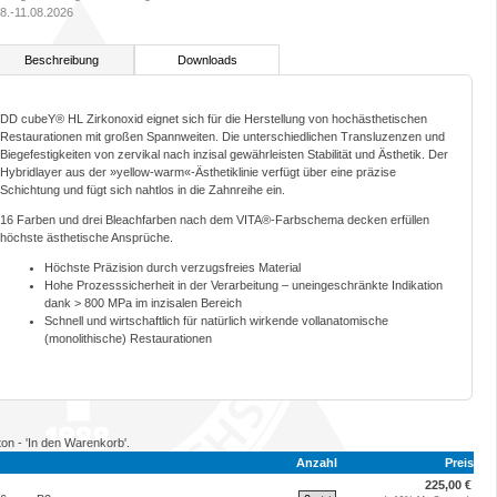
8.-11.08.2026
Beschreibung
Downloads
DD cubeY® HL Zirkonoxid eignet sich für die Herstellung von hochästhetischen
Restaurationen mit großen Spannweiten. Die unterschiedlichen Transluzenzen und
Biegefestigkeiten von zervikal nach inzisal gewährleisten Stabilität und Ästhetik. Der
Hybridlayer aus der »yellow-warm«-Ästhetiklinie verfügt über eine präzise
Schichtung und fügt sich nahtlos in die Zahnreihe ein.
16 Farben und drei Bleachfarben nach dem VITA®-Farbschema decken erfüllen
höchste ästhetische Ansprüche.
Höchste Präzision durch verzugsfreies Material
Hohe Prozesssicherheit in der Verarbeitung – uneingeschränkte Indikation
dank > 800 MPa im inzisalen Bereich
Schnell und wirtschaftlich für natürlich wirkende vollanatomische
(monolithische) Restaurationen
ton - 'In den Warenkorb'.
Anzahl
Preis
225,00 €