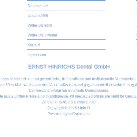
Datenschutz
Unsere AGB
Widerrufsrecht
Widerrufsformular
Kontakt
Impressum
ERNST HINRICHS Dental GmbH
ps richtet sich nur an gewerbliche, freiberufliche und institutionelle Verbraucher. 
ich 19 % Mehrwertsteuer und
Versandkosten
und gegebenenfalls
Nachnahmegeb
Der Versand erfolgt nur innerhalb Deutschlands.
le aufgeführten Preise sind Inlandspreise. All mentioned prices are valid for Germa
ERNST HINRICHS Dental GmbH
Copyright © 2026
Linie13
Powered by
osCommerce