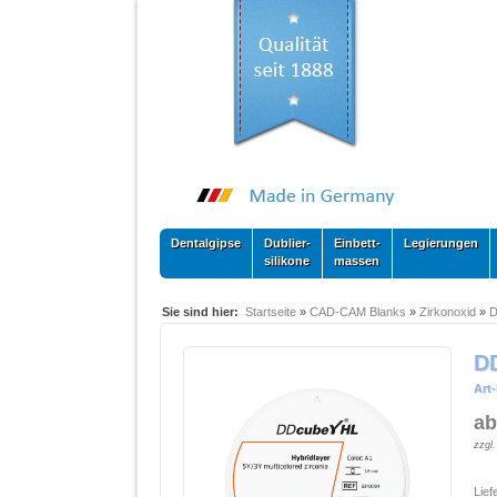
Dentalgipse
Dublier-
Einbett-
Legierungen
silikone
massen
Sie sind hier:
Startseite
»
CAD-CAM Blanks
»
Zirkonoxid
»
D
D
Art-
ab
zzgl
Lief