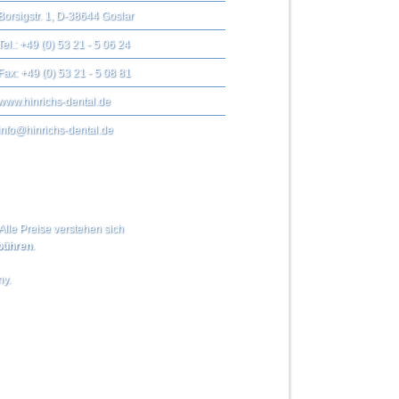
Borsigstr. 1, D-38644 Goslar
Tel.: +49 (0) 53 21 - 5 06 24
Fax: +49 (0) 53 21 - 5 08 81
www.hinrichs-dental.de
info@hinrichs-dental.de
Alle Preise verstehen sich
ühren
.
ny.