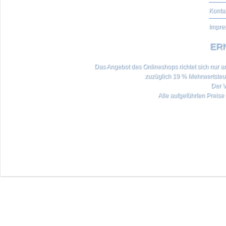
Konta
Impre
ERN
Das Angebot des Onlineshops richtet sich nur an 
zuzüglich 19 % Mehrwertste
Der V
Alle aufgeführten Preise 