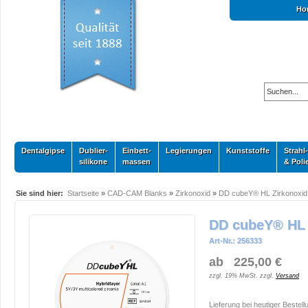
Ho
Dentalgipse
Dublier-
Einbett-
Legierungen
Kunststoffe
Strahl-
silikone
massen
& Poli
Sie sind hier:
Startseite
»
CAD-CAM Blanks
»
Zirkonoxid
»
DD cubeY® HL Zirkonoxid
DD cubeY® HL 
Art-Nr.: 256333
ab 225,00 €
zzgl. 19% MwSt. zzgl.
Versand
Lieferung bei heutiger Bestell