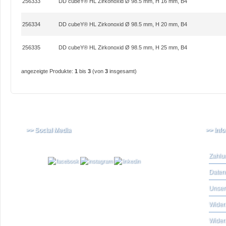
256333
DD cubeY® HL Zirkonoxid Ø 98.5 mm, H 16 mm, B4
256334
DD cubeY® HL Zirkonoxid Ø 98.5 mm, H 20 mm, B4
256335
DD cubeY® HL Zirkonoxid Ø 98.5 mm, H 25 mm, B4
angezeigte Produkte:
1
bis
3
(von
3
insgesamt)
>> Social Media
>> Inf
Zahlu
Daten
Unser
Widerr
Wider