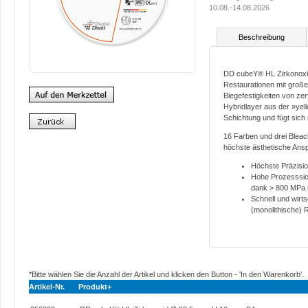
10.08.-14.08.2026
Beschreibung
DD cubeY® HL Zirkonoxid 
Restaurationen mit groß
Biegefestigkeiten von zerv
Hybridlayer aus der »yell
Schichtung und fügt sich 
16 Farben und drei Blea
höchste ästhetische Ans
Höchste Präzisio
Hohe Prozesssich
dank > 800 MPa i
Schnell und wirts
(monolithische) 
*Bitte wählen Sie die Anzahl der Artikel und klicken den Button - 'In den Warenkorb'.
Artikel-Nr.
Produkt+