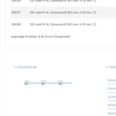
256336
DD cubeY® HL Zirkonoxid Ø 98.5 mm, H 16 mm, C1
256337
DD cubeY® HL Zirkonoxid Ø 98.5 mm, H 20 mm, C1
256338
DD cubeY® HL Zirkonoxid Ø 98.5 mm, H 25 mm, C1
angezeigte Produkte:
1
bis
3
(von
3
insgesamt)
>> Social Media
>> Inf
Zahlu
Daten
Unser
Widerr
Wider