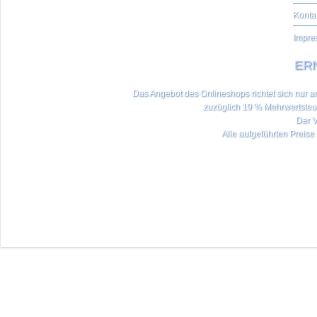
Konta
Impre
ERN
Das Angebot des Onlineshops richtet sich nur an 
zuzüglich 19 % Mehrwertste
Der V
Alle aufgeführten Preise 