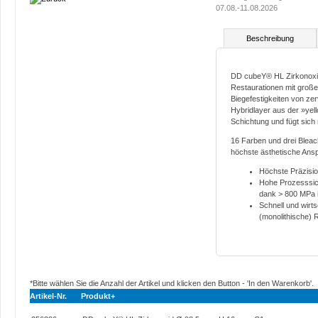
07.08.-11.08.2026
Beschreibung
DD cubeY® HL Zirkonoxid 
Restaurationen mit groß
Biegefestigkeiten von zerv
Hybridlayer aus der »yell
Schichtung und fügt sich 
16 Farben und drei Blea
höchste ästhetische Ans
Höchste Präzisio
Hohe Prozesssich
dank > 800 MPa i
Schnell und wirts
(monolithische) 
*Bitte wählen Sie die Anzahl der Artikel und klicken den Button - 'In den Warenkorb'.
Artikel-Nr.
Produkt+