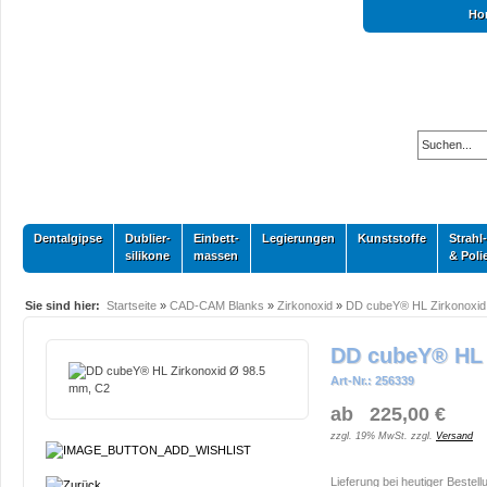
Ho
Dentalgipse
Dublier-
Einbett-
Legierungen
Kunststoffe
Strahl-
silikone
massen
& Poli
Sie sind hier:
Startseite
»
CAD-CAM Blanks
»
Zirkonoxid
»
DD cubeY® HL Zirkonoxid
DD cubeY® HL 
Art-Nr.: 256339
ab 225,00 €
zzgl. 19% MwSt. zzgl.
Versand
Lieferung bei heutiger Bestell