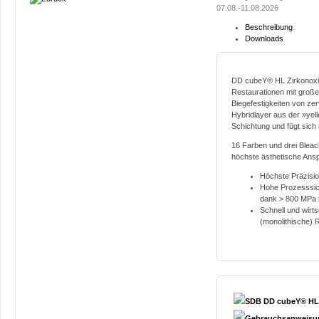
07.08.-11.08.2026
Beschreibung
Downloads
DD cubeY® HL Zirkonoxid 
Restaurationen mit groß
Biegefestigkeiten von zerv
Hybridlayer aus der »yell
Schichtung und fügt sich 
16 Farben und drei Blea
höchste ästhetische Ans
Höchste Präzisio
Hohe Prozesssich
dank > 800 MPa i
Schnell und wirts
(monolithische) 
SDB DD cubeY® HL 
Gebrauchsanweisun