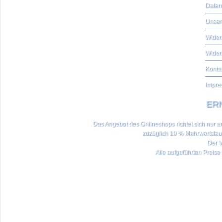
Daten
Unser
Widerr
Wider
Konta
Impre
ERN
Das Angebot des Onlineshops richtet sich nur an 
zuzüglich 19 % Mehrwertste
Der V
Alle aufgeführten Preise 