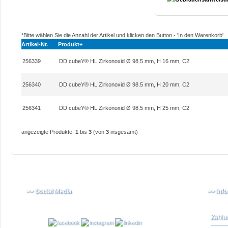
*Bitte wählen Sie die Anzahl der Artikel und klicken den Button - 'In den Warenkorb'.
Artikel-Nr.
Produkt+
256339
DD cubeY® HL Zirkonoxid Ø 98.5 mm, H 16 mm, C2
256340
DD cubeY® HL Zirkonoxid Ø 98.5 mm, H 20 mm, C2
256341
DD cubeY® HL Zirkonoxid Ø 98.5 mm, H 25 mm, C2
angezeigte Produkte:
1
bis
3
(von
3
insgesamt)
>> Social Media
>> Inf
Zahlu