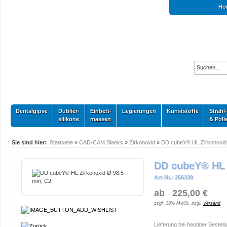
Ho
Dentalgipse
Dublier-
Einbett-
Legierungen
Kunststoffe
Strahl-
silikone
massen
& Poli
Sie sind hier:
Startseite
»
CAD-CAM Blanks
»
Zirkonoxid
»
DD cubeY® HL Zirkonoxid
DD cubeY® HL 
Art-Nr.: 256339
ab 225,00 €
zzgl. 19% MwSt. zzgl.
Versand
Lieferung bei heutiger Bestell