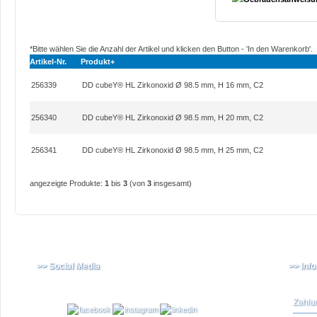
*Bitte wählen Sie die Anzahl der Artikel und klicken den Button - 'In den Warenkorb'.
Artikel-Nr.
Produkt+
256339
DD cubeY® HL Zirkonoxid Ø 98.5 mm, H 16 mm, C2
256340
DD cubeY® HL Zirkonoxid Ø 98.5 mm, H 20 mm, C2
256341
DD cubeY® HL Zirkonoxid Ø 98.5 mm, H 25 mm, C2
angezeigte Produkte:
1
bis
3
(von
3
insgesamt)
>> Social Media
>> Inf
Zahlu