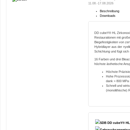
11.08.-17.08.2026
Beschreibung
Downloads
DD cubeY® HL Zirkonoxid 
Restaurationen mit groß
Biegefestigkeiten von zerv
Hybridlayer aus der »yell
Schichtung und fügt sich 
16 Farben und drei Blea
höchste ästhetische Ans
Höchste Präzisio
Hohe Prozesssich
dank > 800 MPa i
Schnell und wirts
(monolithische) 
SDB DD cubeY® HL 
Gebrauchsanweisun