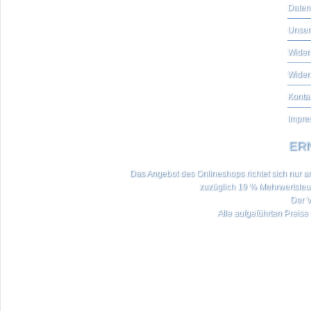
Daten
Unser
Widerr
Wider
Konta
Impre
ERN
Das Angebot des Onlineshops richtet sich nur an 
zuzüglich 19 % Mehrwertste
Der V
Alle aufgeführten Preise 