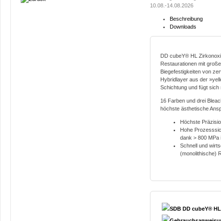
10.08.-14.08.2026
Beschreibung
Downloads
DD cubeY® HL Zirkonoxid 
Restaurationen mit groß
Biegefestigkeiten von zerv
Hybridlayer aus der »yell
Schichtung und fügt sich 
16 Farben und drei Blea
höchste ästhetische Ans
Höchste Präzisio
Hohe Prozesssich
dank > 800 MPa i
Schnell und wirts
(monolithische) 
SDB DD cubeY® HL 
Gebrauchsanweisun