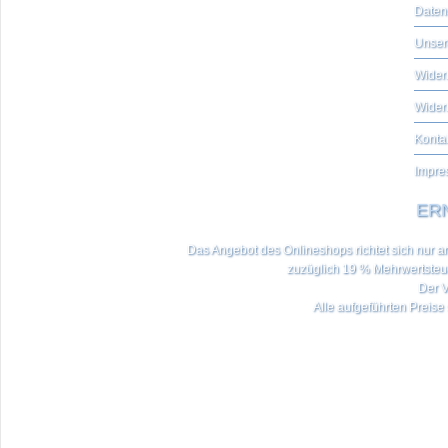
Daten
Unser
Widerr
Wider
Konta
Impre
ERN
Das Angebot des Onlineshops richtet sich nur an 
zuzüglich 19 % Mehrwertste
Der V
Alle aufgeführten Preise 