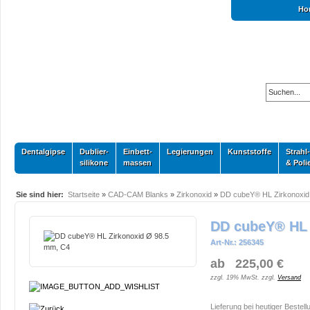
Ho
Dentalgipse
Dublier-
Einbett-
Legierungen
Kunststoffe
Strahl-
silikone
massen
& Poli
Sie sind hier:
Startseite
»
CAD-CAM Blanks
»
Zirkonoxid
»
DD cubeY® HL Zirkonoxid
DD cubeY® HL 
Art-Nr.: 256345
ab 225,00 €
zzgl. 19% MwSt. zzgl.
Versand
Lieferung bei heutiger Bestell