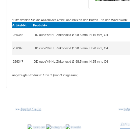
*Bitte wählen Sie die Anzahl der Artikel und klicken den Button - 'In den Warenkorb'.
Artikel-Nr.
Produkt+
256345
DD cubeY® HL Zirkonoxid Ø 98.5 mm, H 16 mm, C4
256346
DD cubeY® HL Zirkonoxid Ø 98.5 mm, H 20 mm, C4
256347
DD cubeY® HL Zirkonoxid Ø 98.5 mm, H 25 mm, C4
angezeigte Produkte:
1
bis
3
(von
3
insgesamt)
>> Social Media
>> Inf
Zahlu