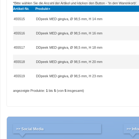
*Bitte wählen Sie die Anzahl der Artikel und klicken den Button - 'In den Warenkorb'.
Artikel-Nr.
Produkt+
455515
DDpeek MED gingiva, Ø 98,5 mm, H 14 mm
455516
DDpeek MED gingiva, Ø 98,5 mm, H 16 mm
455517
DDpeek MED gingiva, Ø 98,5 mm, H 18 mm
455518
DDpeek MED gingiva, Ø 98,5 mm, H 20 mm
455519
DDpeek MED gingiva, Ø 98,5 mm, H 23 mm
angezeigte Produkte:
1
bis
5
(von
5
insgesamt)
>> Social Media
>> Inf