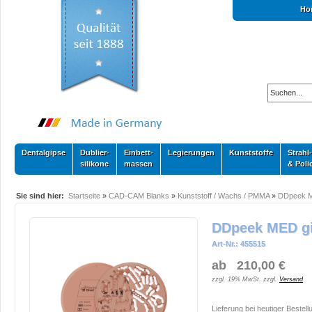
Ho
Dentalgipse
Dublier-
Einbett-
Legierungen
Kunststoffe
Strahl-
silikone
massen
& Poli
Sie sind hier:
Startseite
»
CAD-CAM Blanks
»
Kunststoff / Wachs / PMMA
»
DDpeek 
DDpeek MED gi
Art-Nr.: 455515
ab 210,00 €
zzgl. 19% MwSt. zzgl.
Versand
Lieferung bei heutiger Bestell