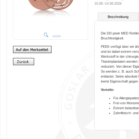
10.08.-14.08.2026
Beschreibung
Die DD peek MED Rohlinge
zoom
Bruchfestigkeit.
PEEK verfügt über ein äh
und ist dabei extrem vers
Werkstoff in der chirurg
Titanimplantaten werden
reduziert. Von dieser Eig
So werden z. B. auch Sc
entlastet. Seine absolute 
inerte Eigenschaft gegen 
Vorteile:
Für Allergiepatie
Frei von Monome
Extrem belastbar
Zahnfleisch- und