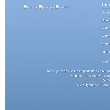
Zahlu
Daten
Unser
Widerr
Wider
Konta
Impre
ERN
Das Angebot des Onlineshops richtet sich nur an 
zuzüglich 19 % Mehrwertste
Der V
Alle aufgeführten Preise 