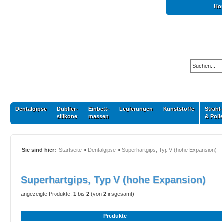
Ho
Dentalgipse
Dublier-
Einbett-
Legierungen
Kunststoffe
Strahl-
silikone
massen
& Poli
Sie sind hier:
Startseite
»
Dentalgipse
»
Superhartgips, Typ V (hohe Expansion)
Superhartgips, Typ V (hohe Expansion)
angezeigte Produkte:
1
bis
2
(von
2
insgesamt)
Produkte