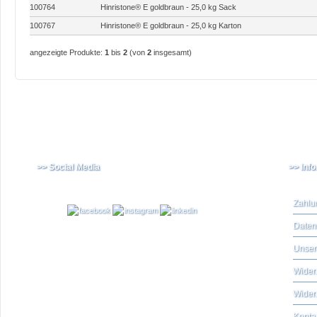
100764
Hinristone® E goldbraun - 25,0 kg Sack
100767
Hinristone® E goldbraun - 25,0 kg Karton
angezeigte Produkte:
1
bis
2
(von
2
insgesamt)
>> Social Media
>> Inf
Zahlu
Daten
Unser
Widerr
Wider
Konta