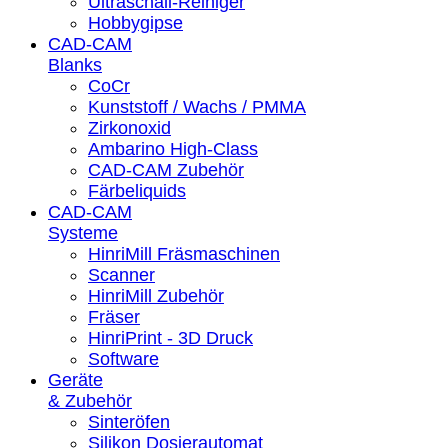
Ultraschall-Reiniger
Hobbygipse
CAD-CAM
Blanks
CoCr
Kunststoff / Wachs / PMMA
Zirkonoxid
Ambarino High-Class
CAD-CAM Zubehör
Färbeliquids
CAD-CAM
Systeme
HinriMill Fräsmaschinen
Scanner
HinriMill Zubehör
Fräser
HinriPrint - 3D Druck
Software
Geräte
& Zubehör
Sinteröfen
Silikon Dosierautomat