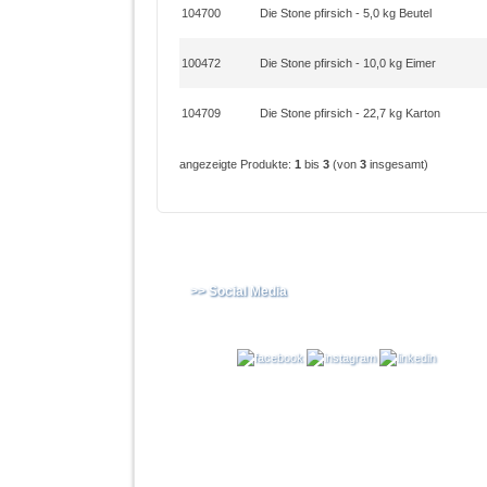
104700
Die Stone pfirsich - 5,0 kg Beutel
100472
Die Stone pfirsich - 10,0 kg Eimer
104709
Die Stone pfirsich - 22,7 kg Karton
angezeigte Produkte:
1
bis
3
(von
3
insgesamt)
>> Social Media