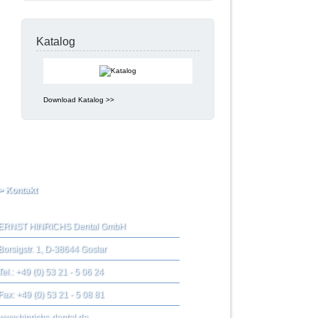
Katalog
Download Katalog >>
> Kontakt
ERNST HINRICHS Dental GmbH
Borsigstr. 1, D-38644 Goslar
Tel.: +49 (0) 53 21 - 5 06 24
Fax: +49 (0) 53 21 - 5 08 81
www.hinrichs-dental.de