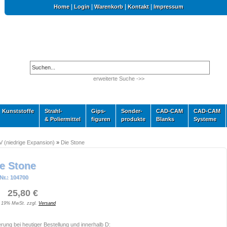
|
|
|
|
Home
Login
Warenkorb
Kontakt
Impressum
erweiterte Suche ->>
Kunststoffe
Strahl-
Gips-
Sonder-
CAD-CAM
CAD-CAM
& Poliermittel
figuren
produkte
Blanks
Systeme
V (niedrige Expansion)
»
Die Stone
e Stone
Nr.: 104700
 25,80 €
. 19% MwSt. zzgl.
Versand
erung bei heutiger Bestellung und innerhalb D: