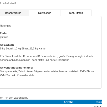
8.-13.08.2026
Beschreibung
Downloads
Tech. Daten
Naturgips
Farbe:
pfirsich
Abpackung:
5 kg Beutel, 10 kg Eimer, 22,7 kg Karton
Für Stumpfmodelle, Kronen- und Brückenarbeiten, große Passgenauigkeit durch
geringe Abbindeexpansion, sehr glatte und harte Oberfläche.
Anwendungsempfehlung:
Stumpfmodelle, Zahnkränze, Sägeschnidttmodelle, Meistermodelle in EM/NEM und
VMK-Technik, Kontrollmodelle.
ton - 'In den Warenkorb'.
Anzahl
Preis
25,80 €