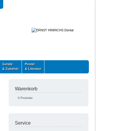
Geräte
Poster
& Zubehör
& Literatur
Warenkorb
0 Produkte
Service