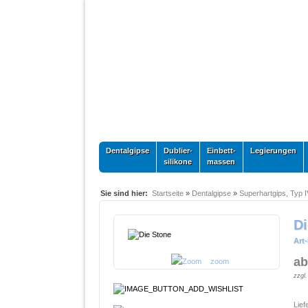
Dentalgipse
Dublier-
Einbett-
Legierungen
silikone
massen
Sie sind hier:
Startseite
»
Dentalgipse
»
Superhartgips, Typ I
Di
Art-
ab
zoom
zzgl
Lief