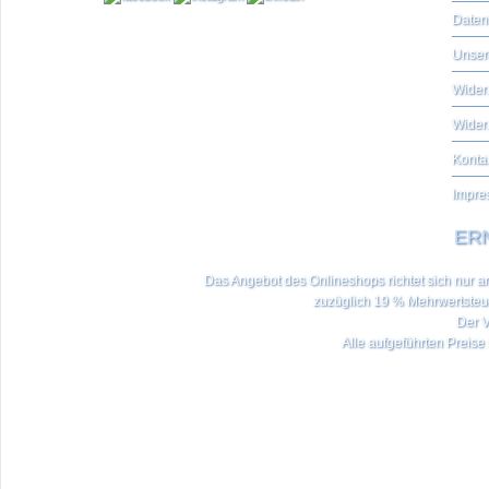
Daten
Unser
Widerr
Wider
Konta
Impre
ERN
Das Angebot des Onlineshops richtet sich nur an 
zuzüglich 19 % Mehrwertste
Der V
Alle aufgeführten Preise 