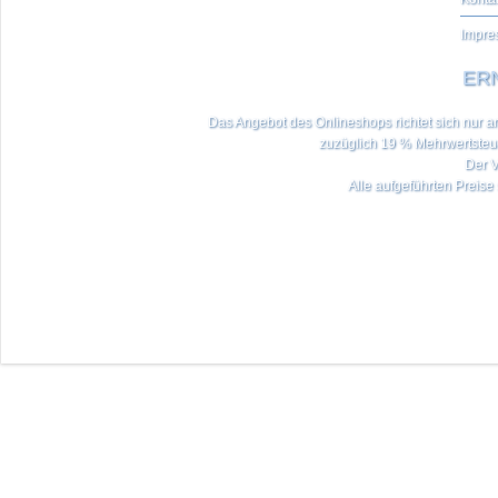
Impre
ERN
Das Angebot des Onlineshops richtet sich nur an 
zuzüglich 19 % Mehrwertste
Der V
Alle aufgeführten Preise 