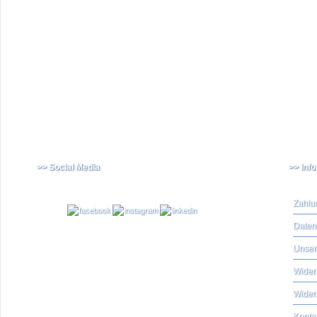
>> Social Media
>> Inf
Zahlu
Daten
Unser
Widerr
Wider
Konta