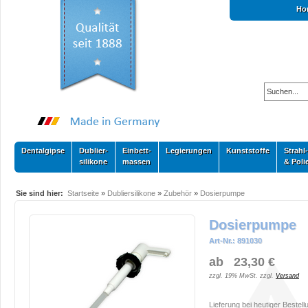
Ho
Dentalgipse
Dublier-
Einbett-
Legierungen
Kunststoffe
Strahl-
silikone
massen
& Poli
Sie sind hier:
Startseite
»
Dubliersilikone
»
Zubehör
»
Dosierpumpe
Dosierpumpe
Art-Nr.: 891030
ab 23,30 €
zzgl. 19% MwSt. zzgl.
Versand
Lieferung bei heutiger Bestell