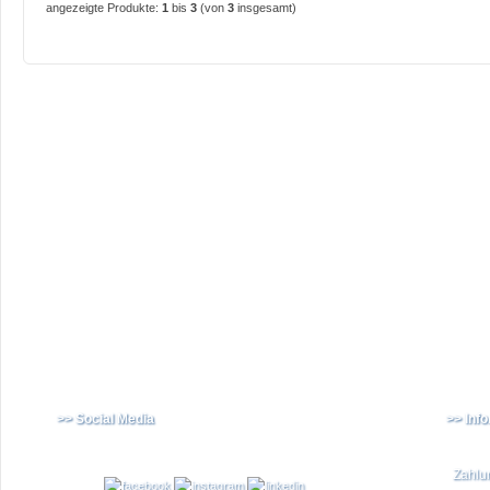
angezeigte Produkte:
1
bis
3
(von
3
insgesamt)
>> Social Media
>> Inf
Zahlu