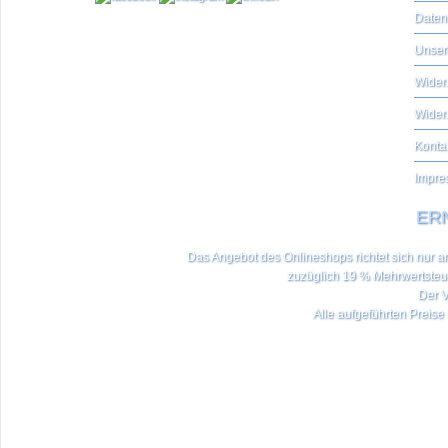
Daten
Unser
Widerr
Wider
Konta
Impre
ERN
Das Angebot des Onlineshops richtet sich nur an 
zuzüglich 19 % Mehrwertste
Der V
Alle aufgeführten Preise 