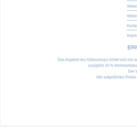
Widerr
Wider
Konta
Impre
ERN
Das Angebot des Onlineshops richtet sich nur an 
zuzüglich 19 % Mehrwertste
Der V
Alle aufgeführten Preise 