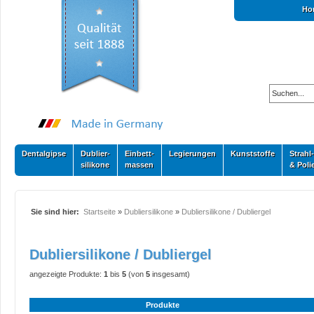
Ho
Dentalgipse
Dublier-
Einbett-
Legierungen
Kunststoffe
Strahl-
silikone
massen
& Poli
Sie sind hier:
Startseite
»
Dubliersilikone
»
Dubliersilikone / Dubliergel
Dubliersilikone / Dubliergel
angezeigte Produkte:
1
bis
5
(von
5
insgesamt)
Produkte