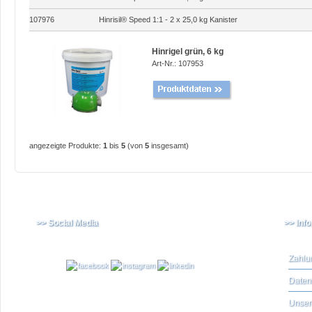
107976
Hinrisil® Speed 1:1 - 2 x 25,0 kg Kanister
Hinrigel grün, 6 kg
Art-Nr.: 107953
angezeigte Produkte:
1
bis
5
(von
5
insgesamt)
>> Social Media
>> Inf
Zahlu
Daten
Unser