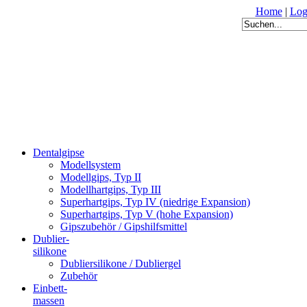
Home
|
Log
Dentalgipse
Modellsystem
Modellgips, Typ II
Modellhartgips, Typ III
Superhartgips, Typ IV (niedrige Expansion)
Superhartgips, Typ V (hohe Expansion)
Gipszubehör / Gipshilfsmittel
Dublier-
silikone
Dubliersilikone / Dubliergel
Zubehör
Einbett-
massen