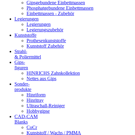
Gipsgebundene Einbettmassen
Phosphatgebundene Einbettmassen
Einbettmassen - Zubehör
Legierungen
Legierungen
Legierungszubehör
Kunststoffe
Prothesenkunststoffe
Kunststoff Zubehör
Strahl-
& Poliermittel
Gips-
figuren
HINRICHS Zahnkollektion
Nettes aus Gips
Sonder-
produkte
Hinriform
Hinritray
Ultraschall-Reiniger
Hobbygipse
CAD-CAM
Blanks
CoCr
Kunststoff / Wachs / PMMA