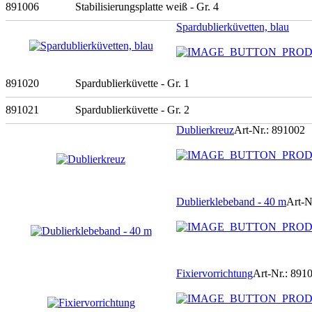
891006
Stabilisierungsplatte weiß - Gr. 4
Spardublierküvetten, blau
891020
Spardublierküvette - Gr. 1
891021
Spardublierküvette - Gr. 2
Dublierkreuz
Art-Nr.: 891002
Dublierklebeband - 40 m
Art-N
Fixiervorrichtung
Art-Nr.: 891