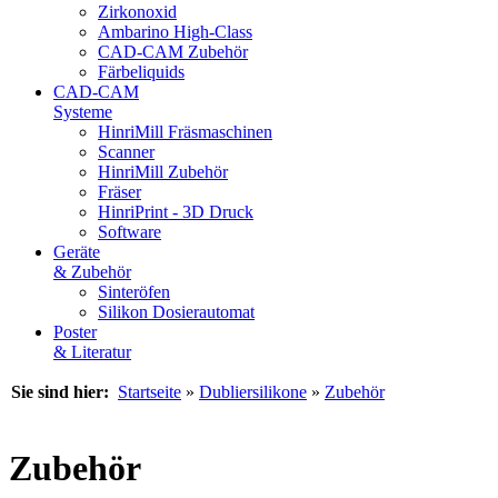
Zirkonoxid
Ambarino High-Class
CAD-CAM Zubehör
Färbeliquids
CAD-CAM
Systeme
HinriMill Fräsmaschinen
Scanner
HinriMill Zubehör
Fräser
HinriPrint - 3D Druck
Software
Geräte
& Zubehör
Sinteröfen
Silikon Dosierautomat
Poster
& Literatur
Sie sind hier:
Startseite
»
Dubliersilikone
»
Zubehör
Zubehör