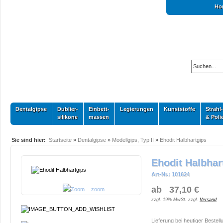
Ho
Dentalgipse
Dublier-
Einbett-
Legierungen
Kunststoffe
Strahl-
silikone
massen
& Poli
Sie sind hier:
Startseite
»
Dentalgipse
»
Modellgips, Typ II
»
Ehodit Halbhartgips
Ehodit Halbhar
Art-Nr.: 101624
ab 37,10 €
zoom
zzgl. 19% MwSt. zzgl.
Versand
Lieferung bei heutiger Bestell