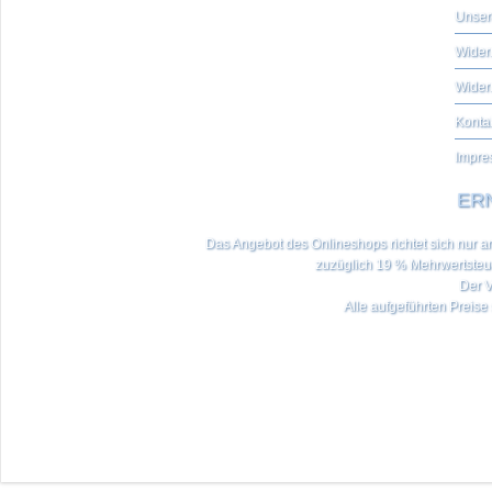
Unser
Widerr
Wider
Konta
Impre
ERN
Das Angebot des Onlineshops richtet sich nur an 
zuzüglich 19 % Mehrwertste
Der V
Alle aufgeführten Preise 