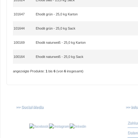
101624
Ehodit blau - 25,0 kg Sack
101647
Ehodit grün - 25,0 kg Karton
101644
Ehodit grün - 25,0 kg Sack
100169
Ehodit naturweiß - 25,0 kg Karton
100164
Ehodit naturweiß - 25,0 kg Sack
angezeigte Produkte:
1
bis
6
(von
6
insgesamt)
>> Social Media
>> Inf
Zahlu
Daten