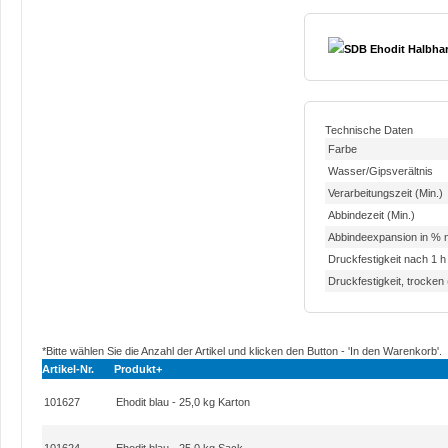
SDB Ehodit Halbhar
Technische Daten
Farbe
Wasser/Gipsverältnis
Verarbeitungszeit (Min.)
Abbindezeit (Min.)
Abbindeexpansion in % 
Druckfestigkeit nach 1 
Druckfestigkeit, trocken
*Bitte wählen Sie die Anzahl der Artikel und klicken den Button - 'In den Warenkorb'.
Artikel-Nr.
Produkt+
101627
Ehodit blau - 25,0 kg Karton