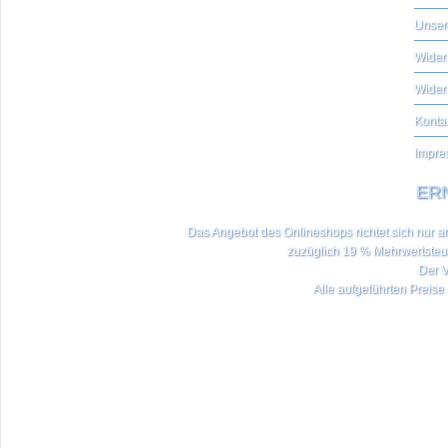
Unser
Widerr
Wider
Konta
Impre
ERN
Das Angebot des Onlineshops richtet sich nur an 
zuzüglich 19 % Mehrwertste
Der V
Alle aufgeführten Preise 