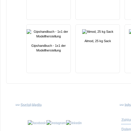
Almod, 25 kg Sack
Gipshandbuch - 1x1 der
Modellherstellung
>> Social Media
>> Inf
Zahlu
Daten