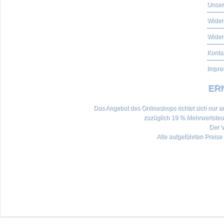
Unser
Widerr
Wider
Konta
Impre
ERN
Das Angebot des Onlineshops richtet sich nur an 
zuzüglich 19 % Mehrwertste
Der V
Alle aufgeführten Preise 