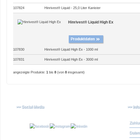
107824
Hinrivest® Liquid - 25,0 Liter Kanister
Hinrivest® Liquid High Ex
107830
Hinrivest® Liquid High Ex - 1000 ml
107831
Hinrivest® Liquid High Ex - 3000 ml
angezeigte Produkte:
1
bis
8
(von
8
insgesamt)
>> Social Media
>> Inf
Zahlu
Daten