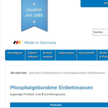
Ho
Dentalgipse
Dublier-
Einbett-
Legierungen
Kunststoffe
Strahl-
silikone
massen
& Poli
Sie sind hier:
Startseite
»
Einbettmassen
»
Phosphatgebundene Einbettmassen
Phosphatgebundene Einbettmassen
angezeigte Produkte:
1
bis
8
(von
8
insgesamt)
Produkte