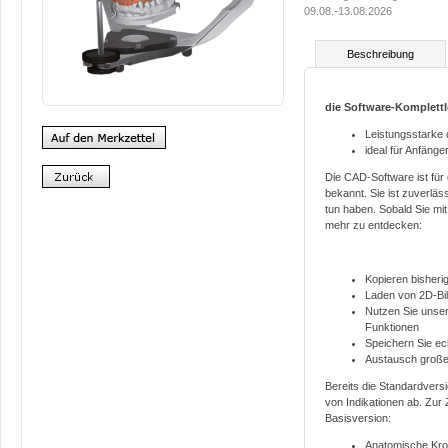
09.08.-13.08.2026
Beschreibung
die Software-Komplettl
Leistungsstarke
ideal für Anfäng
Die CAD-Software ist für
bekannt. Sie ist zuverlä
tun haben. Sobald Sie mit 
mehr zu entdecken:
Kopieren bisheri
Laden von 2D-Bil
Nutzen Sie unse
Funktionen
Speichern Sie e
Austausch große
Bereits die Standardvers
von Indikationen ab. Zur 
Basisversion:
Anatomische Kr