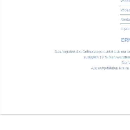
Widerr
Wider
Konta
Impre
ERN
Das Angebot des Onlineshops richtet sich nur an 
zuzüglich 19 % Mehrwertste
Der V
Alle aufgeführten Preise 