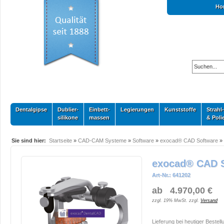
Ho
Dentalgipse
Dublier-
Einbett-
Legierungen
Kunststoffe
Strahl-
silikone
massen
& Poli
Sie sind hier:
Startseite
»
CAD-CAM Systeme
»
Software
»
exocad® CAD Software
»
exocad® CAD 
Art-Nr.: 641202
ab 4.970,00 €
zzgl. 19% MwSt. zzgl.
Versand
Lieferung bei heutiger Bestell