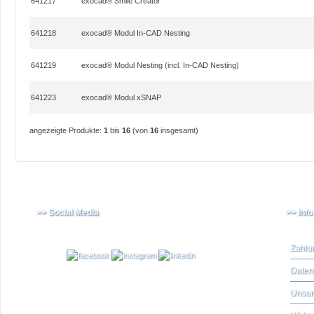
641217
exocad® Smile Creator
641218
exocad® Modul In-CAD Nesting
641219
exocad® Modul Nesting (incl. In-CAD Nesting)
641223
exocad® Modul xSNAP
angezeigte Produkte:
1
bis
16
(von
16
insgesamt)
>> Social Media
>> Inf
Zahlu
Daten
Unser