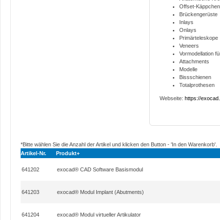
Offset-Käppchen
Brückengerüste
Inlays
Onlays
Primärteleskope
Veneers
Vormodellation f
Attachments
Modelle
Bissschienen
Totalprothesen
Webseite:
https://exocad
*Bitte wählen Sie die Anzahl der Artikel und klicken den Button - 'In den Warenkorb'.
Artikel-Nr.
Produkt+
641202
exocad® CAD Software Basismodul
641203
exocad® Modul Implant (Abutments)
641204
exocad® Modul virtueller Artikulator