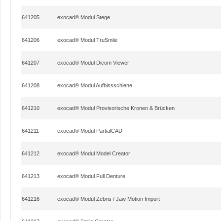
641205
exocad® Modul Stege
641206
exocad® Modul TruSmile
641207
exocad® Modul Dicom Viewer
641208
exocad® Modul Aufbissschiene
641210
exocad® Modul Provisorische Kronen & Brücken
641211
exocad® Modul PartialCAD
641212
exocad® Modul Model Creator
641213
exocad® Modul Full Denture
641216
exocad® Modul Zebris / Jaw Motion Import