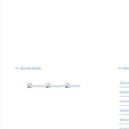
>> Social Media
>> Inf
Zahlu
Daten
Unser
Widerr
Wider
Konta